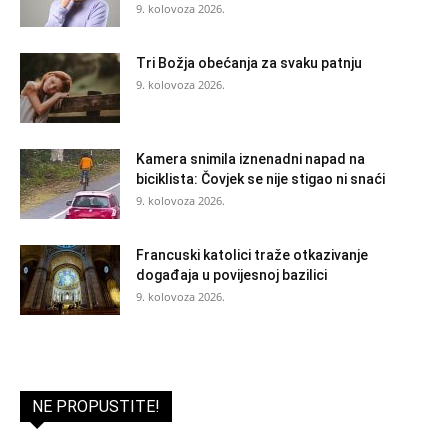
9. kolovoza 2026.
Tri Božja obećanja za svaku patnju
9. kolovoza 2026.
Kamera snimila iznenadni napad na
biciklista: Čovjek se nije stigao ni snaći
9. kolovoza 2026.
Francuski katolici traže otkazivanje
događaja u povijesnoj bazilici
9. kolovoza 2026.
NE PROPUSTITE!