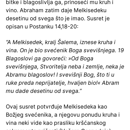
bitke i blagoslivlja ga, prinoseći mu kruh i
vino. Abraham zatim daje Melkisedeku
desetinu od svega što je imao. Susret je
opisan u Postanku 14,18-20:
“A Melkisedek, kralj Šalema, iznese kruha i
vina. On je bio svećenik Boga svevišnjega. 19
Blagoslovi ga govoreći: »Od Boga
svevišnjega, Stvoritelja neba i zemlje, neka je
Abramu blagoslov! I svevišnji Bog, što ti u
ruke preda neprijatelje, hvaljen bio!« Abram
mu dade desetinu od svega.”
Ovaj susret potvrđuje Melkisedeka kao
Božjeg svećenika, a njegovu ponudu kruha i
vina neki vide kao prasliku kršćanskog