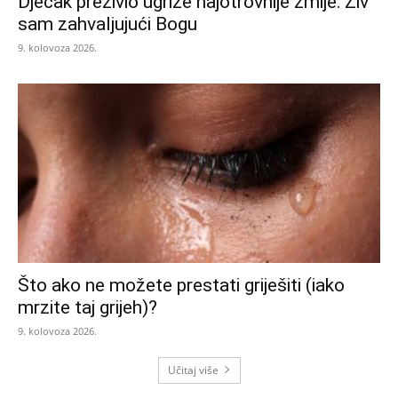
Dječak preživio ugrize najotrovnije zmije: Živ
sam zahvaljujući Bogu
9. kolovoza 2026.
Što ako ne možete prestati griješiti (iako
mrzite taj grijeh)?
9. kolovoza 2026.
Učitaj više