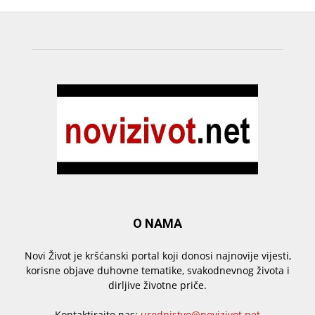
O NAMA
Novi Život je kršćanski portal koji donosi najnovije vijesti,
korisne objave duhovne tematike, svakodnevnog života i
dirljive životne priče.
Kontaktirajte nas:
urednistvo@novizivot.net