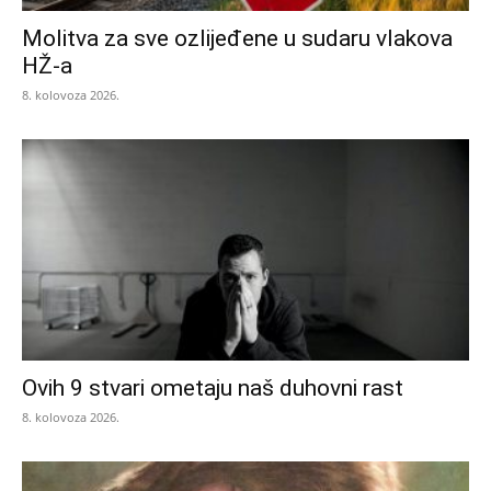
Molitva za sve ozlijeđene u sudaru vlakova
HŽ-a
8. kolovoza 2026.
Ovih 9 stvari ometaju naš duhovni rast
8. kolovoza 2026.