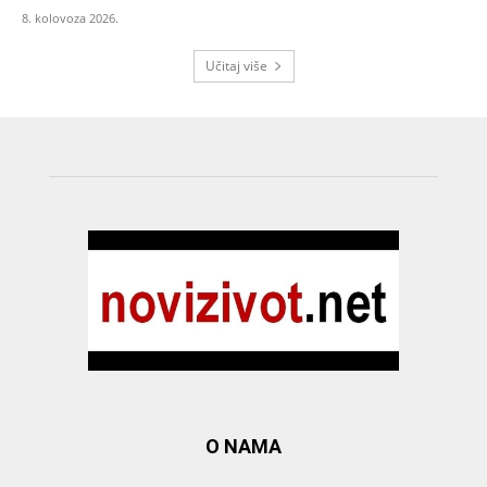
8. kolovoza 2026.
Učitaj više
O NAMA