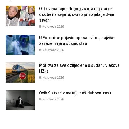
Otkrivena tajna dugog života najstarije
osobe na svijetu, svako jutro jela je dvije
stvari
8. kolovoza 2026.
U Europi se pojavio opasan virus, najviše
zaraženih je u susjedstvu
8. kolovoza 2026.
Molitva za sve ozlijeđene u sudaru vlakova
HŽ-a
8. kolovoza 2026.
Ovih 9 stvari ometaju naš duhovni rast
8. kolovoza 2026.