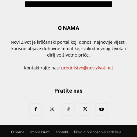
O NAMA
Novi Život je kršćanski portal koji donosi najnovije vijesti,
korisne objave duhovne tematike, svakodnevnog života i
dirljive životne priče.
Kontaktirajte nas:
urednistvo@novizivot.net
Pratite nas
O nama
Impressum
Kontakt
Pravila prenošenja sadržaja