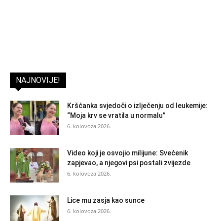
NAJNOVIJE!
Kršćanka svjedoči o izlječenju od leukemije:
“Moja krv se vratila u normalu”
6. kolovoza 2026.
Video koji je osvojio milijune: Svećenik
zapjevao, a njegovi psi postali zvijezde
6. kolovoza 2026.
Lice mu zasja kao sunce
6. kolovoza 2026.