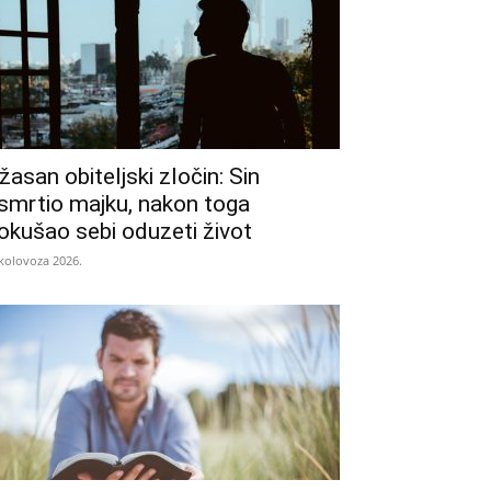
žasan obiteljski zločin: Sin
smrtio majku, nakon toga
okušao sebi oduzeti život
 kolovoza 2026.