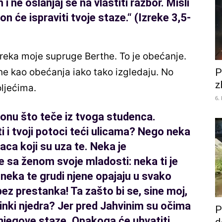
 ne oslanjaj se na vlastiti razbor. Misli
on će ispraviti tvoje staze.
“
(Izreke 3,5-
zreka moje supruge Berthe. To je obećanje.
P
ne kao obećanja iako tako izgledaju. No
z
oljećima.
6.
i onu što teče iz tvoga studenca.
vati i tvoji potoci teći ulicama? Nego neka
naca koji su uza te. Neka je
 se sa ženom svoje mladosti: neka ti je
 neka te grudi njene opajaju u svako
 bez prestanka! Ta zašto bi se, sine moj,
đinki njedra? Jer pred Jahvinim su očima
P
 njegove staze. Opakoga će uhvatiti