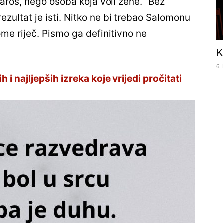
aroš, nego osoba koja voli žene.“ Bez
rezultat je isti. Nitko ne bi trebao Salomonu
ome riječ. Pismo ga definitivno ne
K
6.
h i najljepših izreka koje vrijedi pročitati