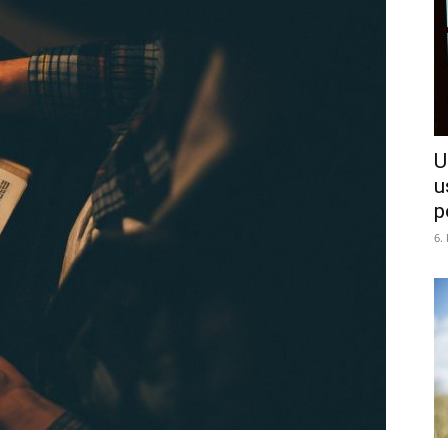
U
u
p
6.