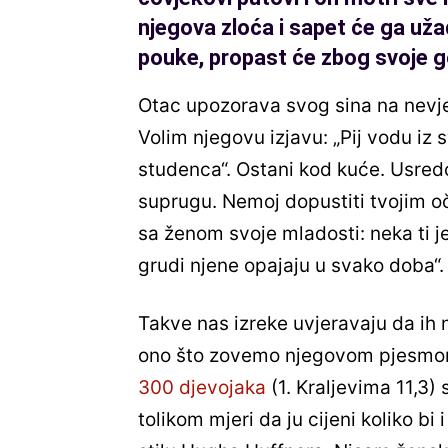
njegova zloća i sapet će ga uža
pouke, propast će zbog svoje g
Otac upozorava svog sina na nevje
Volim njegovu izjavu: „Pij vodu iz 
studenca“. Ostani kod kuće. Usredo
suprugu. Nemoj dopustiti tvojim o
sa ženom svoje mladosti: neka ti je
grudi njene opajaju u svako doba“.
Takve nas izreke uvjeravaju da ih 
ono što zovemo njegovom pjesmom
300 djevojaka
(1. Kraljevima 11,3)
tolikom mjeri da ju cijeni koliko b