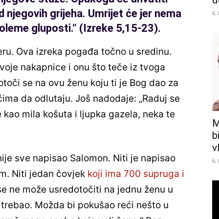
d
d njegovih grijeha. Umrijet će jer nema
6.
oleme gluposti.
“
(Izreke 5,15-23).
ru. Ova izreka pogađa točno u sredinu.
svoje nakapnice i onu što teče iz tvoga
toči se na ovu ženu koju ti je Bog dao za
čima da odlutaju. Još nadodaje: „Raduj se
 kao mila košuta i ljupka gazela, neka te
M
b
v
nije sve napisao Salomon. Niti je napisao
6.
. Niti jedan čovjek
koji ima 700 supruga i
 se ne može usredotočiti na jednu ženu u
i i trebao. Možda bi pokušao reći nešto u