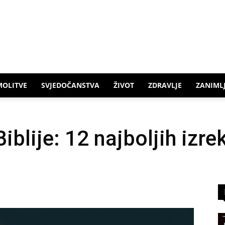
MOLITVE
SVJEDOČANSTVA
ŽIVOT
ZDRAVLJE
ZANIMLJ
iblije: 12 najboljih izre