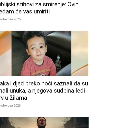
iblijski stihovi za smirenje: Ovih
edam će vas umiriti
 kolovoza 2026.
aka i djed preko noći saznali da su
mali unuka, a njegova sudbina ledi
rv u žilama
 kolovoza 2026.