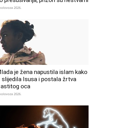
o presušivanja, prizori su nestvarni
 kolovoza 2026.
lada je žena napustila islam kako
i slijedila Isusa i postala žrtva
lastitog oca
 kolovoza 2026.