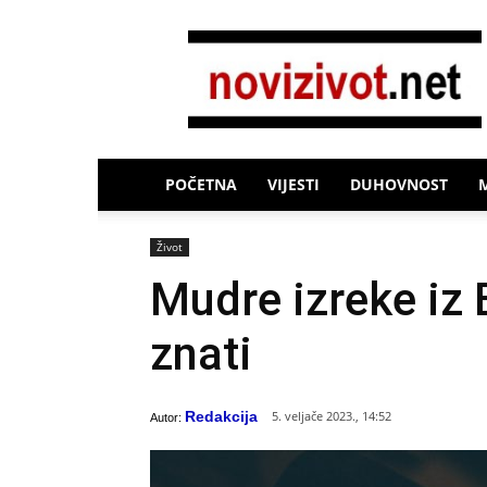
Novi
Život
POČETNA
VIJESTI
DUHOVNOST
Život
Mudre izreke iz B
znati
Redakcija
5. veljače 2023., 14:52
Autor: