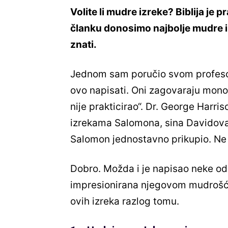
Volite li mudre izreke? Biblija je
članku donosimo najbolje mudre izre
znati.
Jednom sam poručio svom profesoru
ovo napisati. Oni zagovaraju monoga
nije prakticirao“. Dr. George Harris
izrekama Salomona, sina Davidova, k
Salomon jednostavno prikupio. Ne 
Dobro. Možda i je napisao neke od 
impresionirana njegovom mudrošću
ovih izreka razlog tomu.