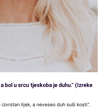
a bol u srcu tjeskoba je duhu.
“
(Izreke
 izvrstan lijek, a neveseo duh suši kosti“.