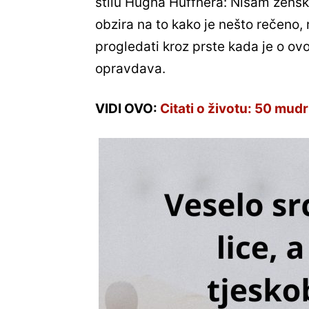
stilu Hugha Huffnera: Nisam žensk
obzira na to kako je nešto rečeno, 
progledati kroz prste kada je o ov
opravdava.
VIDI OVO:
Citati o životu: 50 mudri