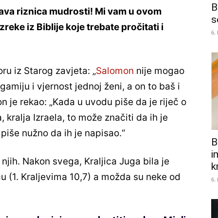
B
 prava riznica mudrosti! Mi vam u ovom
s
ke iz Biblije koje trebate pročitati i
6.
 iz Starog zavjeta: „
Salomon
nije mogao
miju i vjernost jednoj ženi, a on to baš i
on je rekao: „Kada u uvodu piše da je riječ o
ralja Izraela, to može značiti da ih je
piše nužno da ih je napisao.“
B
i
njih. Nakon svega, Kraljica Juga bila je
k
 (1. Kraljevima 10,7) a možda su neke od
6.