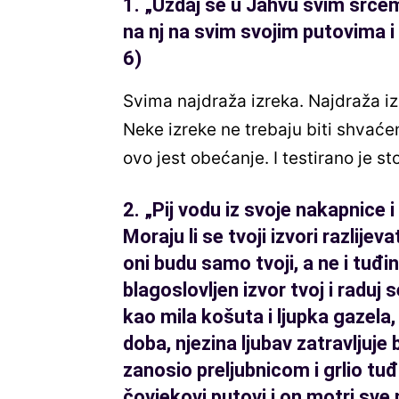
1.
„
Uzdaj se u Jahvu svim srcem i
na nj na svim svojim putovima i 
6)
Svima najdraža izreka. Najdraža i
Neke izreke ne trebaju biti shvaće
ovo jest obećanje. I testirano je st
2.
„
Pij vodu iz svoje nakapnice 
Moraju li se tvoji izvori razlije
oni budu samo tvoji, a ne i tuđi
blagoslovljen izvor tvoj i raduj
kao mila košuta i ljupka gazela,
doba, njezina ljubav zatravljuje
zanosio preljubnicom i grlio tu
čovjekovi putovi i on motri sve