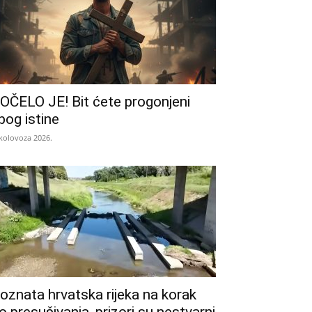
OČELO JE! Bit ćete progonjeni
bog istine
 kolovoza 2026.
oznata hrvatska rijeka na korak