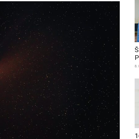
Š
P
8.
1