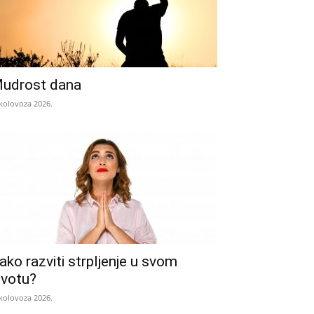
udrost dana
 kolovoza 2026.
ako razviti strpljenje u svom
ivotu?
 kolovoza 2026.