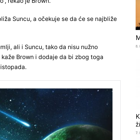
“, rekao je Brown.
liža Suncu, a očekuje se da će se najbliže
M
mlji, ali i Suncu, tako da nisu nužno
8.
“, kaže Brown i dodaje da bi zbog toga
listopada.
K
ž
7.