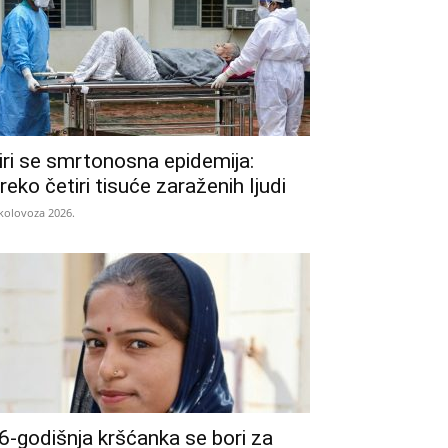
iri se smrtonosna epidemija:
reko četiri tisuće zaraženih ljudi
 kolovoza 2026.
6-godišnja kršćanka se bori za