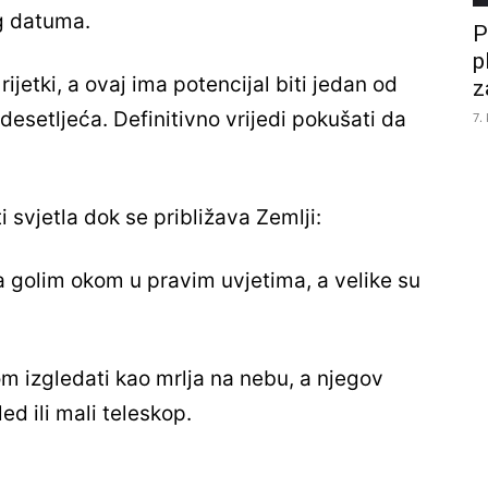
og datuma.
P
p
rijetki, a ovaj ima potencijal biti jedan od
z
o desetljeća. Definitivno vrijedi pokušati da
7.
i svjetla dok se približava Zemlji:
va golim okom u pravim uvjetima, a velike su
m izgledati kao mrlja na nebu, a njegov
led ili mali teleskop.