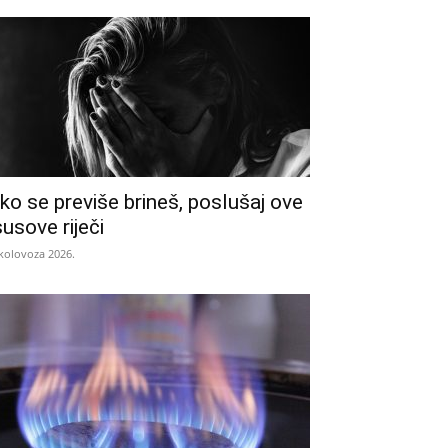
ko se previše brineš, poslušaj ove
susove riječi
 kolovoza 2026.