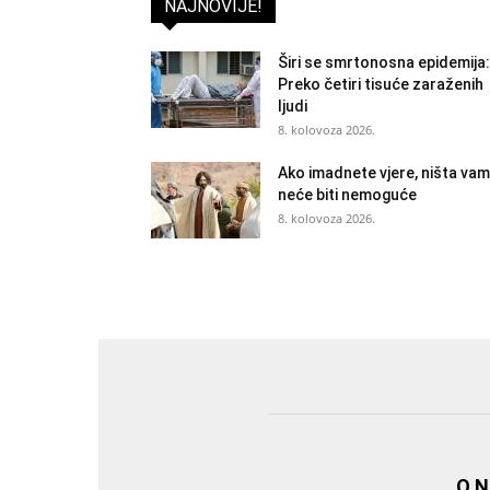
NAJNOVIJE!
Širi se smrtonosna epidemija:
Preko četiri tisuće zaraženih
ljudi
8. kolovoza 2026.
Ako imadnete vjere, ništa vam
neće biti nemoguće
8. kolovoza 2026.
O 