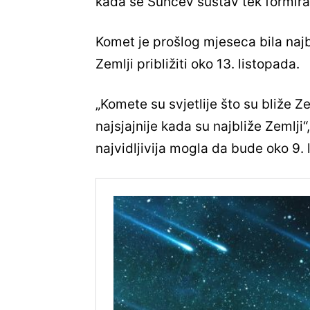
kada se Sunčev sustav tek formirao
Komet je prošlog mjeseca bila najb
Zemlji približiti oko 13. listopada.
„Komete su svjetlije što su bliže Ze
najsjajnije kada su najbliže Zemlji
najvidljivija mogla da bude oko 9. 