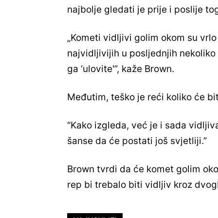
najbolje gledati je prije i poslije t
„Kometi vidljivi golim okom su vrlo 
najvidljivijih u posljednjih nekolik
ga ‘ulovite'”, kaže Brown.
Međutim, teško je reći koliko će bit
“Kako izgleda, već je i sada vidlji
šanse da će postati još svjetliji.”
Brown tvrdi da će komet golim oko
rep bi trebalo biti vidljiv kroz dvog