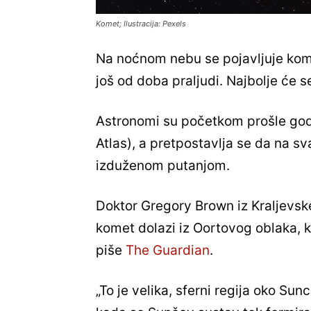
Komet; Ilustracija: Pexels
Na noćnom nebu se pojavljuje kome
još od doba praljudi. Najbolje će se
Astronomi su početkom prošle god
Atlas), a pretpostavlja se da na 
izduženom putanjom.
Doktor Gregory Brown iz Kraljevsk
komet dolazi iz Oortovog oblaka, k
piše
The Guardian
.
„To je velika, sferni regija oko Su