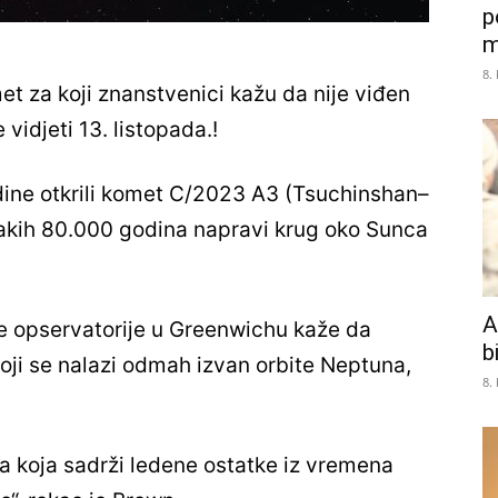
p
m
8.
t za koji znanstvenici kažu da nije viđen
 vidjeti 13. listopada.!
ine otkrili komet C/2023 A3 (Tsuchinshan–
svakih 80.000 godina napravi krug oko Sunca
A
e opservatorije u Greenwichu kaže da
b
oji se nalazi odmah izvan orbite Neptuna,
8.
nca koja sadrži ledene ostatke iz vremena