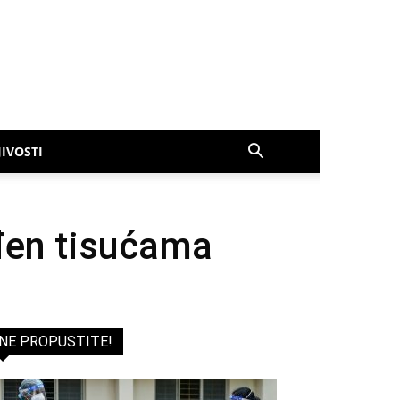
IVOSTI
iđen tisućama
NE PROPUSTITE!