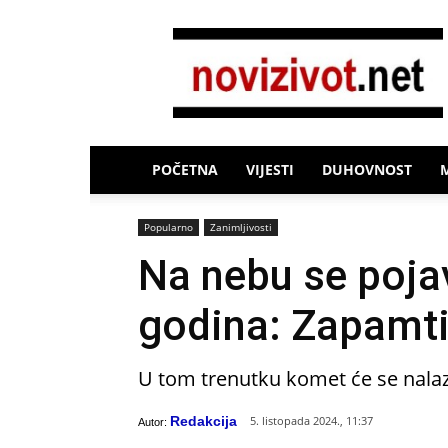
Novi
Život
POČETNA
VIJESTI
DUHOVNOST
Popularno
Zanimljivosti
Na nebu se pojav
godina: Zapamti
U tom trenutku komet će se nalaz
Redakcija
5. listopada 2024., 11:37
Autor: