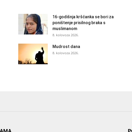
16-godišnja kršćanka se bori za
poništenje prisilnog braka s
muslimanom
8. kolovoza 2026.
Mudrost dana
8. kolovoza 2026.
NAMA
P