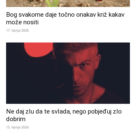
Bog svakome daje točno onakav križ kakav
može nositi
17. lipnja 2026.
Ne daj zlu da te svlada, nego pobjeđuj zlo
dobrim
15. lipnja 2026.