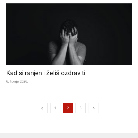
Kad si ranjen i želiš ozdraviti
6. lipnja 2026.
1
2
3