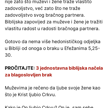
nije zato što muževi i žene traže vlastito
zadovoljstvo, već zato što ne traže
zadovoljstvo svog bračnog partnera.
Biblijska zapovijed za muževe i žene je tražiti
vlastitu radost u radosti bračnoga partnera.
Gotovo da nema više hedonističkog odjeljka
u Bibliji od onoga o braku u Efežanima 5,25-
30.
PROČITAJTE:
3 jednostavna biblijska načela
za blagoslovljen brak
Muževima je rečeno da ljube svoje žene kao
što je Krist ljubio Crkvu.
Kako je On ljubio Crkvu? On je „sam sebe