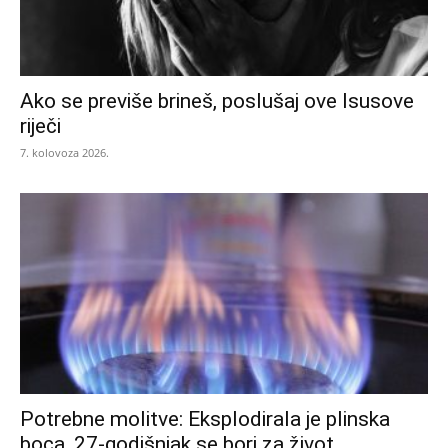
Ako se previše brineš, poslušaj ove Isusove
riječi
7. kolovoza 2026.
Potrebne molitve: Eksplodirala je plinska
boca, 27-godišnjak se bori za život