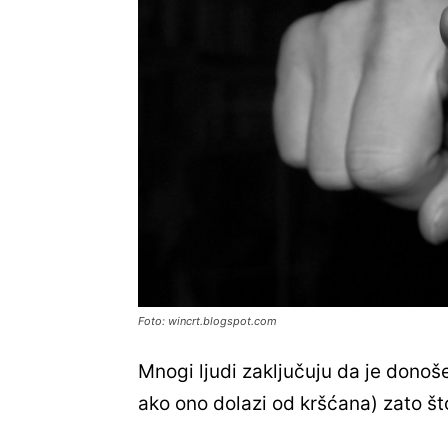
Foto: wincrt.blogspot.com
Mnogi ljudi zaključuju da je dono
ako ono dolazi od kršćana) zato što 