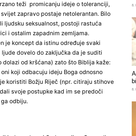
zano teži promicanju ideje o toleranciji,
8.
vijet zapravo postaje netolerantan. Bilo
ili ljudsku seksualnost, postoji rastuća
ici i ostalim zapadnim zemljama.
đen je koncept da istinu određuje svaki
ljude dovelo do zaključka da je suditi
olazi od kršćana) zato što Biblija kaže:
o, oni koji odbacuju ideju Boga odnosno
A
b
 koristiti Božju Riječ (npr. citiraju stihove
8.
vdali svoje postupke kad im se predoči
 ga odbiju.