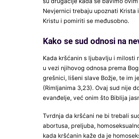
su drugačije kada se bavimo ovim d
Nevjernici trebaju upoznati Krista i 
Kristu i pomiriti se međusobno.
Kako se sud odnosi na nev
Kada kršćanin s ljubavlju i milosti
u vezi njihovog odnosa prema Bogu. 
grešnici, lišeni slave Božje, te im 
(Rimljanima 3,23). Ovaj sud nije d
evanđelje, već onim što Biblija jasn
Tvrdnja da kršćani ne bi trebali su
abortusa, preljuba, homoseksualno 
kada kršćanin kaže da je homoseksu