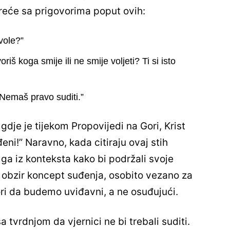
reće sa prigovorima poput ovih:
 vole?”
oriš koga smije ili ne smije voljeti? Ti si isto
. Nemaš pravo suditi.”
, gdje je tijekom Propovijedi na Gori, Krist
ni!” Naravno, kada citiraju ovaj stih
 ga iz konteksta kako bi podržali svoje
obzir koncept suđenja, osobito vezano za
ori da budemo uviđavni, a ne osuđujući.
 tvrdnjom da vjernici ne bi trebali suditi.