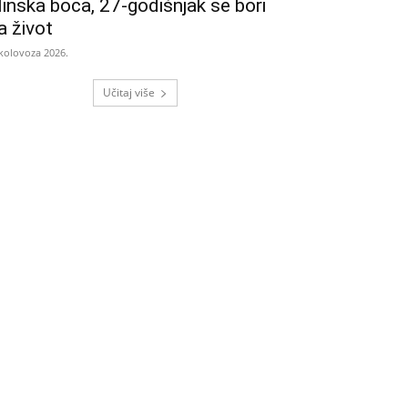
linska boca, 27-godišnjak se bori
a život
 kolovoza 2026.
Učitaj više