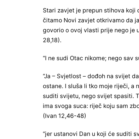
Stari zavjet je prepun stihova koj
čitamo Novi zavjet otkrivamo da ja 
govorio o ovoj vlasti prije nego j
28,18).
“I ne sudi Otac nikome; nego sav s
“Ja – Svjetlost – dođoh na svijet d
ostane. I sluša li tko moje riječi, 
suditi svijetu, nego svijet spasiti.
ima svoga suca: riječ koju sam zbor
(Ivan 12,46-48)
“jer ustanovi Dan u koji će suditi 