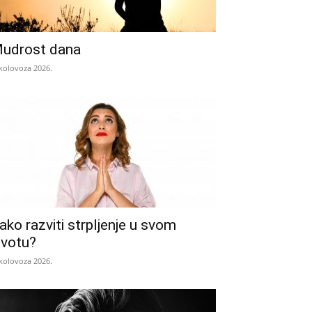
udrost dana
 kolovoza 2026.
ako razviti strpljenje u svom
ivotu?
 kolovoza 2026.