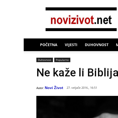
Novi
Život
POČETNA
VIJESTI
DUHOVNOST
Duhovnost
Popularno
Ne kaže li Bibli
Novi Život
27. veljače 2016., 16:51
Autor: