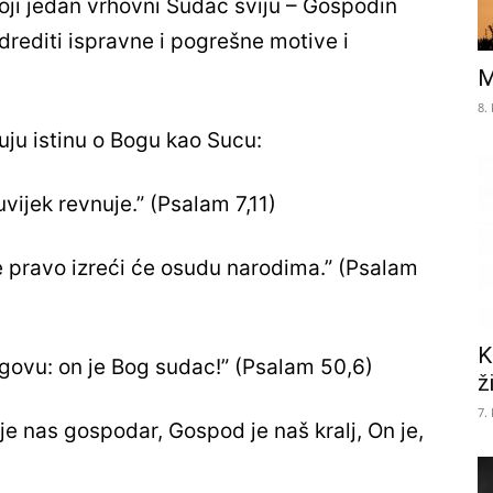
oji jedan vrhovni Sudac sviju – Gospodin
drediti ispravne i pogrešne motive i
M
8.
uju istinu o Bogu kao Sucu:
vijek revnuje.” (Psalam 7,11)
je pravo izreći će osudu narodima.” (Psalam
K
govu: on je Bog sudac!” (Psalam 50,6)
ž
7.
e nas gospodar, Gospod je naš kralj, On je,