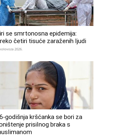
iri se smrtonosna epidemija:
reko četiri tisuće zaraženih ljudi
 kolovoza 2026.
6-godišnja kršćanka se bori za
oništenje prisilnog braka s
uslimanom