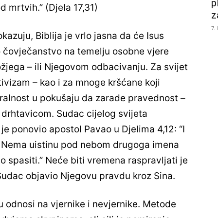
p
d mrtvih.” (Djela 17,31)
z
7.
kazuju, Biblija je vrlo jasna da će Isus
o čovječanstvo na temelju osobne vjere
žjega – ili Njegovom odbacivanju. Za svijet
lativizam – kao i za mnoge kršćane koji
moralnost u pokušaju da zarade pravednost –
i drhtavicom. Sudac cijelog svijeta
je ponovio apostol Pavao u Djelima 4,12: “I
 Nema uistinu pod nebom drugoga imena
spasiti.” Neće biti vremena raspravljati je
nji Sudac objavio Njegovu pravdu kroz Sina.
 odnosi na vjernike i nevjernike. Metode