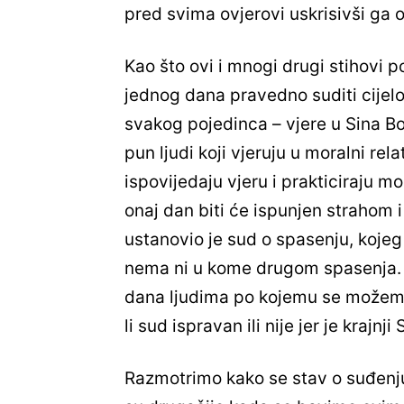
pred svima ovjerovi uskrisivši ga o
Kao što ovi i mnogi drugi stihovi po
jednog dana pravedno suditi cijel
svakog pojedinca – vjere u Sina Bo
pun ljudi koji vjeruju u moralni re
ispovijedaju vjeru i prakticiraju 
onaj dan biti će ispunjen strahom 
ustanovio je sud o spasenju, kojeg 
nema ni u kome drugom spasenja.
dana ljudima po kojemu se možemo 
li sud ispravan ili nije jer je kraj
Razmotrimo kako se stav o suđenju