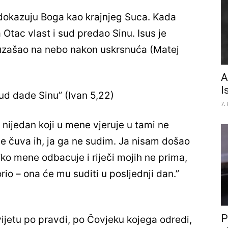
i dokazuju Boga kao krajnjeg Suca. Kada
Otac vlast i sud predao Sinu. Isus je
e uzašao na nebo nakon uskrsnuća (Matej
A
I
ud dade Sinu” (Ivan 5,22)
7.
a nijedan koji u mene vjeruje u tami ne
a ne čuva ih, ja ga ne sudim. Ja nisam došao
 Tko mene odbacuje i riječi mojih ne prima,
io – ona će mu suditi u posljednji dan.”
P
svijetu po pravdi, po Čovjeku kojega odredi,