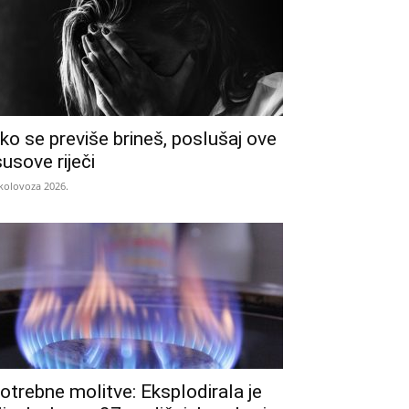
ko se previše brineš, poslušaj ove
susove riječi
 kolovoza 2026.
otrebne molitve: Eksplodirala je