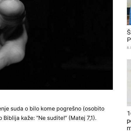
Š
P
8.
šenje suda o bilo kome pogrešno (osobito
1
Biblija kaže: “Ne sudite!” (Matej 7,1).
p
m