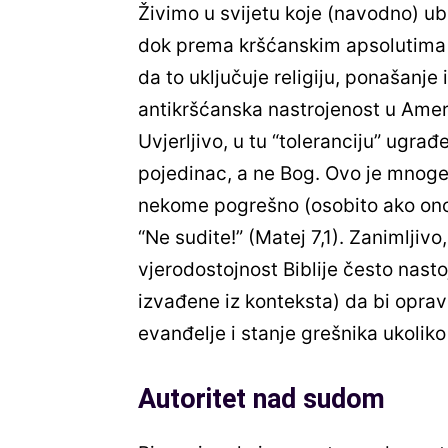
Živimo u svijetu koje (navodno) ubr
dok prema kršćanskim apsolutima s
da to uključuje religiju, ponašanje 
antikršćanska nastrojenost u Amer
Uvjerljivo, u tu “toleranciju” ugra
pojedinac, a ne Bog. Ovo je mnoge 
nekome pogrešno (osobito ako ono d
“Ne sudite!” (Matej 7,1). Zanimljiv
vjerodostojnost Biblije često nastoje
izvađene iz konteksta) da bi opra
evanđelje i stanje grešnika ukoliko
Autoritet nad sudom