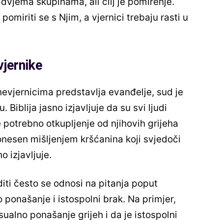
vjema skupinama, ali cilj je pomirenje.
pomiriti se s Njim, a vjernici trebaju rasti u
jernike
 nevjernicima predstavlja evanđelje, sud je
Biblija jasno izjavljuje da su svi ljudi
je potrebno otkupljenje od njihovih grijeha
onesen mišljenjem kršćanina koji svjedoči
o izjavljuje.
diti često se odnosi na pitanja poput
ponašanje i istospolni brak. Na primjer,
alno ponašanje grijeh i da je istospolni