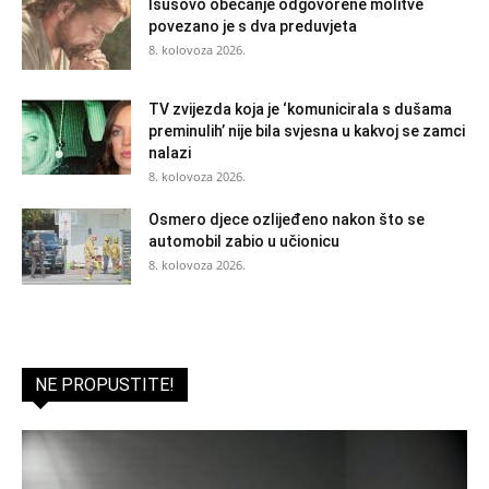
Isusovo obećanje odgovorene molitve
povezano je s dva preduvjeta
8. kolovoza 2026.
TV zvijezda koja je ‘komunicirala s dušama
preminulih’ nije bila svjesna u kakvoj se zamci
nalazi
8. kolovoza 2026.
Osmero djece ozlijeđeno nakon što se
automobil zabio u učionicu
8. kolovoza 2026.
NE PROPUSTITE!