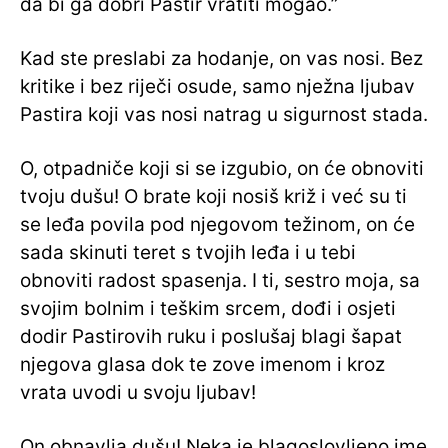
da bi ga dobri Pastir vratiti mogao.”
Kad ste preslabi za hodanje, on vas nosi. Bez
kritike i bez riječi osude, samo nježna ljubav
Pastira koji vas nosi natrag u sigurnost stada.
O, otpadniče koji si se izgubio, on će obnoviti
tvoju dušu! O brate koji nosiš križ i već su ti
se leđa povila pod njegovom težinom, on će
sada skinuti teret s tvojih leđa i u tebi
obnoviti radost spasenja. I ti, sestro moja, sa
svojim bolnim i teškim srcem, dođi i osjeti
dodir Pastirovih ruku i poslušaj blagi šapat
njegova glasa dok te zove imenom i kroz
vrata uvodi u svoju ljubav!
On obnavlja dušu! Neka je blagoslovljeno ime