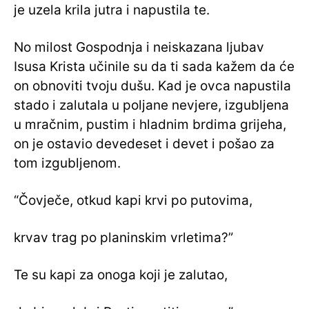
je uzela krila jutra i napustila te.
No milost Gospodnja i neiskazana ljubav
Isusa Krista učinile su da ti sada kažem da će
on obnoviti tvoju dušu. Kad je ovca napustila
stado i zalutala u poljane nevjere, izgubljena
u mračnim, pustim i hladnim brdima grijeha,
on je ostavio devedeset i devet i pošao za
tom izgubljenom.
“Čovječe, otkud kapi krvi po putovima,
krvav trag po planinskim vrletima?”
Te su kapi za onoga koji je zalutao,