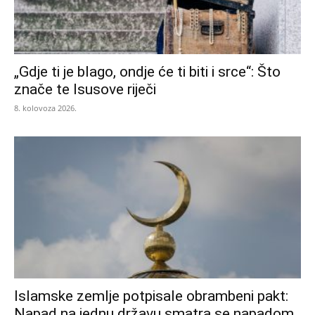
„Gdje ti je blago, ondje će ti biti i srce“: Što
znače te Isusove riječi
8. kolovoza 2026.
Islamske zemlje potpisale obrambeni pakt:
Napad na jednu državu smatra se napadom