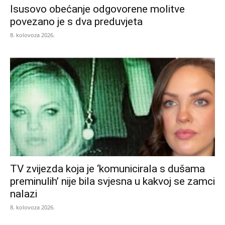
Isusovo obećanje odgovorene molitve
povezano je s dva preduvjeta
8. kolovoza 2026.
TV zvijezda koja je ‘komunicirala s dušama
preminulih’ nije bila svjesna u kakvoj se zamci
nalazi
8. kolovoza 2026.