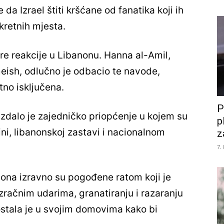
da Izrael štiti kršćane od fanatika koji ih
kretnih mjesta.
re reakcije u Libanonu. Hanna al-Amil,
eish, odlučno je odbacio te navode,
tno isključena.
P
zdalo je zajedničko priopćenje u kojem su
p
ini, libanonskoj zastavi i nacionalnom
z
7.
ona izravno su pogođene ratom koji je
zračnim udarima, granatiranju i razaranju
ostala je u svojim domovima kako bi