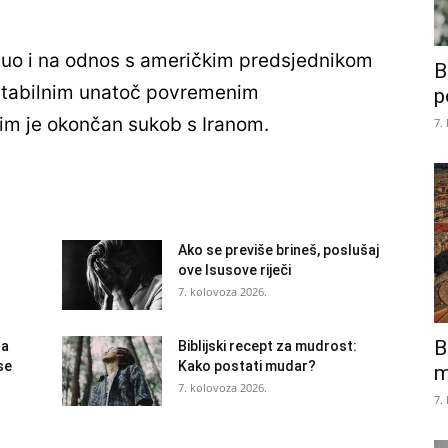
nuo i na odnos s američkim predsjednikom
B
tabilnim unatoč povremenim
p
m je okončan sukob s Iranom.
7.
Ako se previše brineš, poslušaj
ove Isusove riječi
7. kolovoza 2026.
B
la
Biblijski recept za mudrost:
se
Kako postati mudar?
m
7. kolovoza 2026.
7.