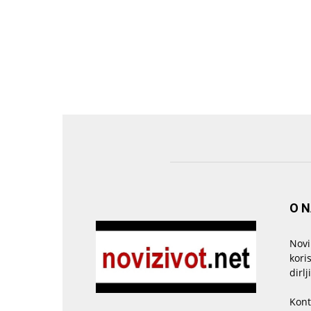
O 
Novi
kori
dirlj
Kont