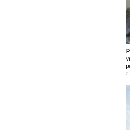
P
v
p
7.