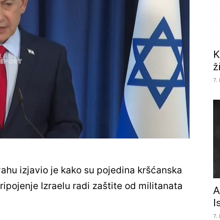
K
ž
7.
ahu izjavio je kako su pojedina kršćanska
ipojenje Izraelu radi zaštite od militanata
A
I
7.