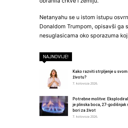
obranila crkve i zemlju.
Netanyahu se u istom istupu osvr
Donaldom Trumpom, opisavši ga s
nesuglasicama oko sporazuma koji
NAJNOVIJE!
Kako razviti strpljenje u svom
životu?
7. kolovoza 2026.
Potrebne molitve: Eksplodira
je plinska boca, 27-godišnjak 
bori za život
7. kolovoza 2026.