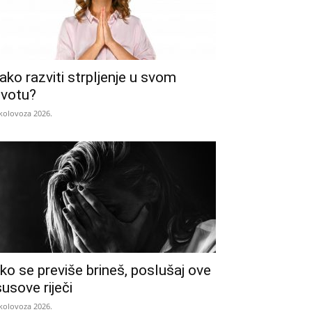
ako razviti strpljenje u svom
ivotu?
 kolovoza 2026.
ko se previše brineš, poslušaj ove
susove riječi
 kolovoza 2026.