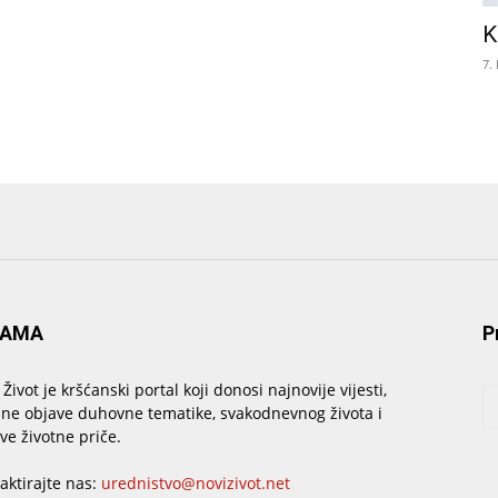
K
7.
NAMA
P
 Život je kršćanski portal koji donosi najnovije vijesti,
sne objave duhovne tematike, svakodnevnog života i
ive životne priče.
aktirajte nas:
urednistvo@novizivot.net