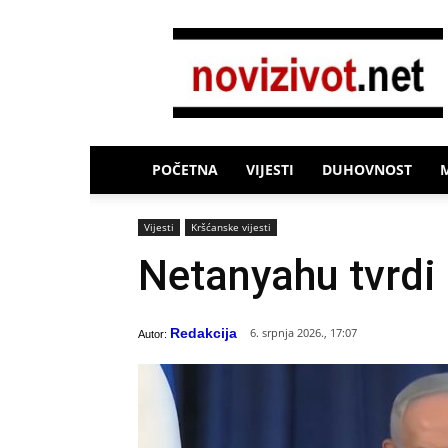
Novi
Život
POČETNA
VIJESTI
DUHOVNOST
Vijesti
Kršćanske vijesti
Netanyahu tvrdi 
Redakcija
6. srpnja 2026., 17:07
Autor: