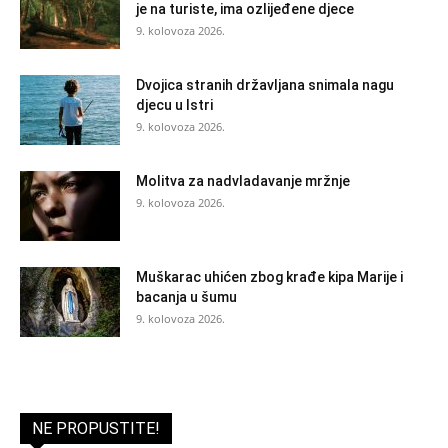
je na turiste, ima ozlijeđene djece
9. kolovoza 2026.
Dvojica stranih državljana snimala nagu
djecu u Istri
9. kolovoza 2026.
Molitva za nadvladavanje mržnje
9. kolovoza 2026.
Muškarac uhićen zbog krađe kipa Marije i
bacanja u šumu
9. kolovoza 2026.
NE PROPUSTITE!