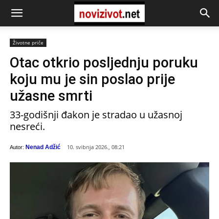
Životne priče
Otac otkrio posljednju poruku
koju mu je sin poslao prije
užasne smrti
33-godišnji đakon je stradao u užasnoj
nesreći.
10. svibnja 2026., 08:21
Nenad Adžić
Autor: