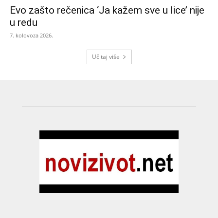
Evo zašto rečenica ‘Ja kažem sve u lice’ nije
u redu
7. kolovoza 2026.
Učitaj više