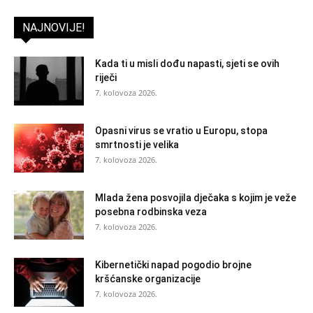
NAJNOVIJE!
Kada ti u misli dođu napasti, sjeti se ovih
riječi
7. kolovoza 2026.
Opasni virus se vratio u Europu, stopa
smrtnosti je velika
7. kolovoza 2026.
Mlada žena posvojila dječaka s kojim je veže
posebna rodbinska veza
7. kolovoza 2026.
Kibernetički napad pogodio brojne
kršćanske organizacije
7. kolovoza 2026.