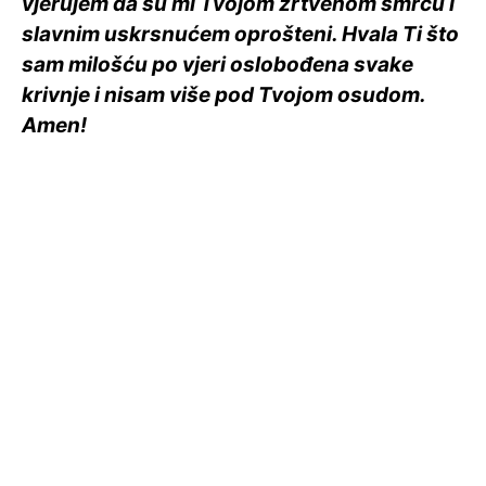
vjerujem da su mi Tvojom žrtvenom smrću i
slavnim uskrsnućem oprošteni. Hvala Ti što
sam milošću po vjeri oslobođena svake
krivnje i nisam više pod Tvojom osudom.
Amen!