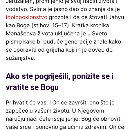
Jeruzalem, promijenio je svoj način života i
vodstvo. Svima je jasno dao do znanja da je
idolopoklonstvo
grozota i da će štovati Jahvu
kao Boga (stihovi 15–17). Kratka kronika
Manašeova života uključena je u Sveto
pismo kako bi buduće generacije znale kako
se oporaviti od grijeha koji ih je doveo do
sužanjstva.
Ako ste pogriješili, ponizite se i
vratite se Bogu
Prihvatit će vas. I On će završiti ono što je
započeo u vašem životu. U Njegovom
naručju naći ćete iscjeljenje. Bog će obnoviti
vaše srce i ponovno ga učiniti zdravim. On će