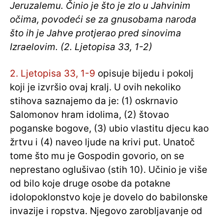
Jeruzalemu. Činio je što je zlo u Jahvinim
očima, povodeći se za gnusobama naroda
što ih je Jahve protjerao pred sinovima
Izraelovim. (2. Ljetopisa 33, 1-2)
2. Ljetopisa 33, 1-9
opisuje bijedu i pokolj
koji je izvršio ovaj kralj. U ovih nekoliko
stihova saznajemo da je: (1) oskrnavio
Salomonov hram idolima, (2) štovao
poganske bogove, (3) ubio vlastitu djecu kao
žrtvu i (4) naveo ljude na krivi put. Unatoč
tome što mu je Gospodin govorio, on se
neprestano oglušivao (stih 10). Učinio je više
od bilo koje druge osobe da potakne
idolopoklonstvo koje je dovelo do babilonske
invazije i ropstva. Njegovo zarobljavanje od