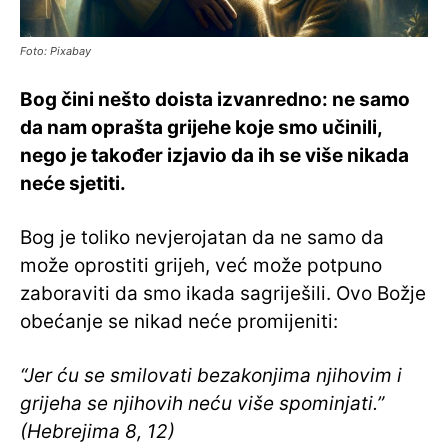
Foto: Pixabay
Bog čini nešto doista izvanredno: ne samo
da nam oprašta grijehe koje smo učinili,
nego je također izjavio da ih se više nikada
neće sjetiti.
Bog je toliko nevjerojatan da ne samo da
može oprostiti grijeh, već može potpuno
zaboraviti da smo ikada sagriješili. Ovo Božje
obećanje se nikad neće promijeniti:
“Jer ću se smilovati bezakonjima njihovim i
grijeha se njihovih neću više spominjati.”
(Hebrejima 8, 12)