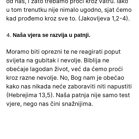
od nas, i zato trebamo proći kroz vatru. Iako
u tom trenutku nije nimalo ugodno, sjat ćemo
kad prođemo kroz sve to. (Jakovljeva 1,2-4).
Naša vjera se razvija u patnji.
Moramo biti oprezni te ne reagirati poput
svijeta na gubitak i nevolje. Biblija ne
obećaje lagodan život, već da ćemo proći
kroz razne nevolje. No, Bog nam je obećao
kako nas nikada neće zaboraviti niti napustiti
(Hebrejima 13,5). Naša patnja nije samo test
vjere, nego nas čini snažnijima.