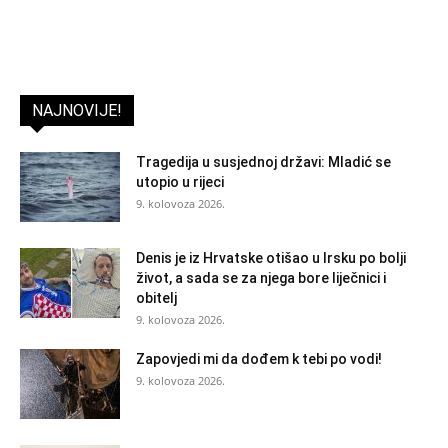
NAJNOVIJE!
Tragedija u susjednoj državi: Mladić se
utopio u rijeci
9. kolovoza 2026.
Denis je iz Hrvatske otišao u Irsku po bolji
život, a sada se za njega bore liječnici i
obitelj
9. kolovoza 2026.
Zapovjedi mi da dođem k tebi po vodi!
9. kolovoza 2026.