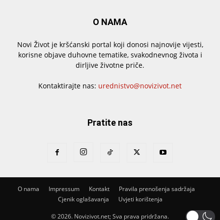
O NAMA
Novi Život je kršćanski portal koji donosi najnovije vijesti,
korisne objave duhovne tematike, svakodnevnog života i
dirljive životne priče.
Kontaktirajte nas:
urednistvo@novizivot.net
Pratite nas
O nama
Impressum
Kontakt
Pravila prenošenja sadržaja
Cjenik oglašavanja
Uvjeti korištenja
© 2026. Novizivot.net; Sva prava pridržana.