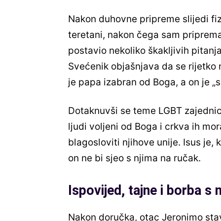
Nakon duhovne pripreme slijedi fi
teretani, nakon čega sam priprema
postavio nekoliko škakljivih pitanj
Svećenik objašnjava da se rijetko 
je papa izabran od Boga, а on je „
Dotaknuvši se teme LGBT zajednice,
ljudi voljeni od Boga i crkva ih mor
blagosloviti njihove unije. Isus je,
on ne bi sjeo s njima na ručak.
Ispovijed, tajne i borba s
Nakon doručka, otac Jeronimo stavl