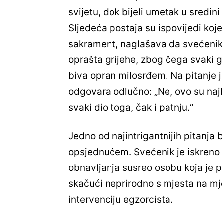
svijetu, dok bijeli umetak u sredini
Sljedeća postaja su ispovijedi koje
sakrament, naglašava da svećenik dj
oprašta grijehe, zbog čega svaki g
biva opran milosrđem. Na pitanje je
odgovara odlučno: „Ne, ovo su najb
svaki dio toga, čak i patnju.“
Jedno od najintrigantnijih pitanja 
opsjednućem. Svećenik je iskreno
obnavljanja susreo osobu koja je 
skačući neprirodno s mjesta na mje
intervenciju egzorcista.