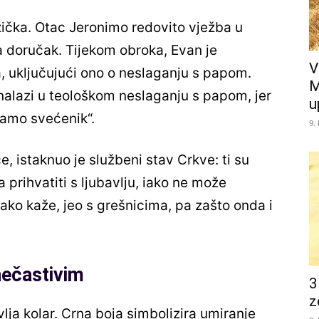
zička. Otac Jeronimo redovito vježba u
 doručak. Tijekom obroka, Evan je
V
a, uključujući ono o neslaganju s papom.
M
nalazi u teološkom neslaganju s papom, jer
u
samo svećenik“.
9.
 istaknuo je službeni stav Crkve: ti su
a prihvatiti s ljubavlju, iako ne može
 kako kaže, jeo s grešnicima, pa zašto onda i
 nečastivim
3
z
ja kolar. Crna boja simbolizira umiranje