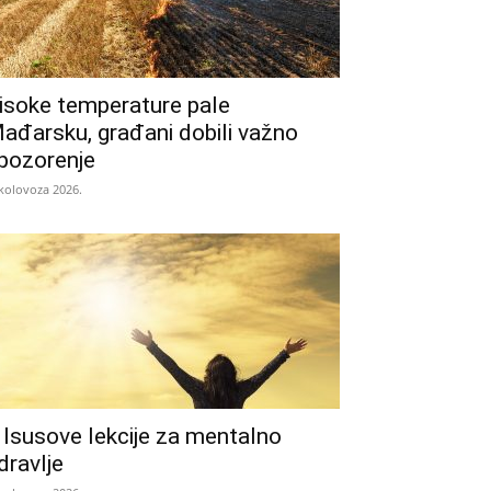
isoke temperature pale
ađarsku, građani dobili važno
pozorenje
 kolovoza 2026.
 Isusove lekcije za mentalno
dravlje