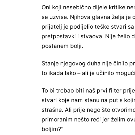
Oni koji nesebično dijele kritike n
se uzvise. Njihova glavna želja je 
prijatelj je podijelio teške stvari
pretpostavki i stvaova. Nije želio d
postanem bolji.
Stanje njegovog duha nije činilo pr
to ikada lako – ali je učinilo moguć
To bi trebao biti naš prvi filter pri
stvari koje nam stanu na put s koj
strašne. Ali prije nego što otvorim
primoranim nešto reći jer želim ovu 
boljim?”