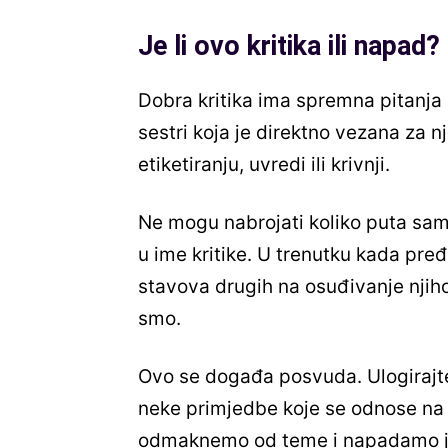
Je li ovo kritika ili napad?
Dobra kritika ima spremna pitanja pr
sestri koja je direktno vezana za nj
etiketiranju, uvredi ili krivnji.
Ne mogu nabrojati koliko puta sam
u ime kritike. U trenutku kada pređ
stavova drugih na osuđivanje njihov
smo.
Ovo se događa posvuda. Ulogirajte 
neke primjedbe koje se odnose na te
odmaknemo od teme i napadamo je