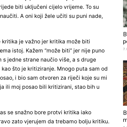
ijede biti uključeni cijelo vrijeme. To su
aučiti. A oni koji žele učiti su puni nade,
B
p
kritika je važno jer kritika može biti
7.
ema istoj. Kažem “može biti” jer nije puno
m s jedne strane naučio više, a s druge
, kao što je kritiziranje. Mnogo puta sam od
posao, i bio sam otvoren za riječi koje su mi
 ili moj posao bili kritizirani, stao bih u
as se snažno bore protvi kritika iako
B
m
avo zato vjerujem da trebamo bolju kritiku.