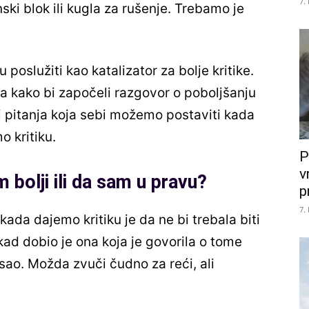
7.
ski blok ili kugla za rušenje. Trebamo je
 poslužiti kao katalizator za bolje kritike.
a kako bi započeli razgovor o poboljšanju
ri pitanja koja sebi možemo postaviti kada
o kritiku.
P
v
 bolji ili da sam u pravu?
p
7.
ada dajemo kritiku je da ne bi trebala biti
kad dobio je ona koja je govorila o tome
sao. Možda zvuči čudno za reći, ali