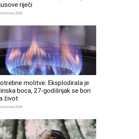
susove riječi
 kolovoza 2026.
otrebne molitve: Eksplodirala je
linska boca, 27-godišnjak se bori
a život
 kolovoza 2026.