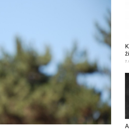
K
ž
7.
A