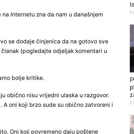
I
7.
me na Internetu zna da nam u današnjem
a ovo se dodaje činjenica da na gotovo sve
j članak (pogledajte odjeljak komentari u
mo bolje kritike.
P
p
z
iraju obično nisu vrijedni ulaska u razgovor.
7.
. A oni koji brzo sude su obično zatvoreni i
ito. Oni koji povremeno daju poštene