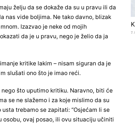
emaju želju da se dokaže da su u pravu ili da
da nas vide boljima. Ne tako davno, blizak
K
 sa mnom. Izazvao je neke od mojih
7.
okazati da je u pravu, nego je želio da ja
imanje kritike lakim – nisam siguran da je
im slušati ono što je imao reći.
je nego što uputimo kritiku. Naravno, biti će
ima se ne slažemo i za koje mislimo da su
o usta trebamo se zapitati: “Osjećam li se
osobu, ovaj posao, ili ovu situaciju učiniti