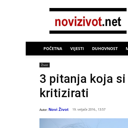
Novi
Život
POČETNA
VIJESTI
DUHOVNOST
Život
3 pitanja koja s
kritizirati
Novi Život
19. veljače 2016., 13:57
Autor: