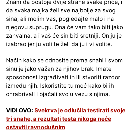
Znam da postoje dvije strane svake priče, i
da svaka majka želi sve najbolje za svog
sina, ali molim vas, pogledajte malo i na
njegovu suprugu. Ona će vam tako biti jako
zahvalna, a i vaš će sin biti sretniji. On ju je
izabrao jer ju voli te želi da ju i vi volite.
Način kako se odnosite prema snahi i svom
sinu je jako važan za njihov brak. Imate
sposobnost izgrađivati ih ili stvoriti razdor
između njih. Iskoristite tu moć kako bi ih
ohrabrivali i ojačali svoju vezu s njima.
VIDI OVO:
Svekrva je odlučila testirati svoje
tri snahe, a rezultati testa nikoga neće
ostaviti ravnodušnim