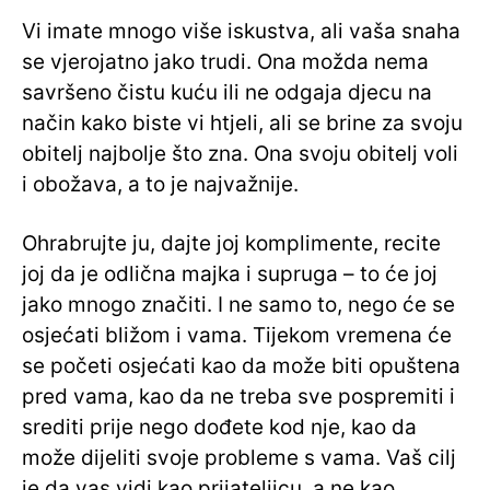
Vi imate mnogo više iskustva, ali vaša snaha
se vjerojatno jako trudi. Ona možda nema
savršeno čistu kuću ili ne odgaja djecu na
način kako biste vi htjeli, ali se brine za svoju
obitelj najbolje što zna. Ona svoju obitelj voli
i obožava, a to je najvažnije.
Ohrabrujte ju, dajte joj komplimente, recite
joj da je odlična majka i supruga – to će joj
jako mnogo značiti. I ne samo to, nego će se
osjećati bližom i vama. Tijekom vremena će
se početi osjećati kao da može biti opuštena
pred vama, kao da ne treba sve pospremiti i
srediti prije nego dođete kod nje, kao da
može dijeliti svoje probleme s vama. Vaš cilj
je da vas vidi kao prijateljicu, a ne kao