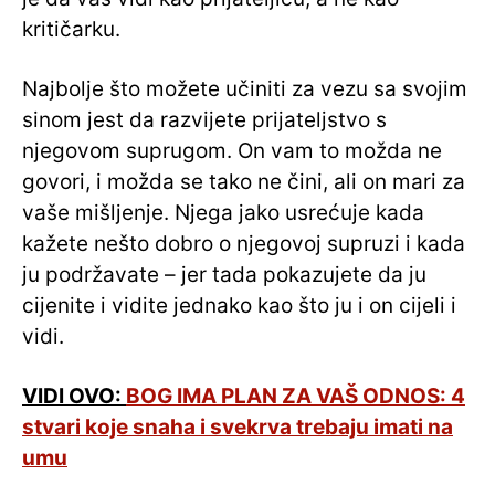
kritičarku.
Najbolje što možete učiniti za vezu sa svojim
sinom jest da razvijete prijateljstvo s
njegovom suprugom. On vam to možda ne
govori, i možda se tako ne čini, ali on mari za
vaše mišljenje. Njega jako usrećuje kada
kažete nešto dobro o njegovoj supruzi i kada
ju podržavate – jer tada pokazujete da ju
cijenite i vidite jednako kao što ju i on cijeli i
vidi.
VIDI OVO:
BOG IMA PLAN ZA VAŠ ODNOS: 4
stvari koje snaha i svekrva trebaju imati na
umu