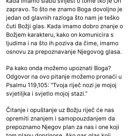
kada imamo slabu svijest o tome tko je On
zapravo. To što ne znamo Boga dovoljno je
jedan od glavnih razloga što nam je teško
čuti Božji glas. Kada imamo dobro znanje o
Božjem karakteru, kako on komunicira s
ljudima i na što ih poziva da čime, imamo
osnovu za prepoznavanje Njegovog glasa.
Pa kako onda možemo upoznati Boga?
Odgovor na ovo pitanje možemo pronaći u
Psalmu 119,105: “Tvoja riječ nozi je mojoj
svjetiljka i svjetlo mojoj stazi.”
Čitanje i opuštanje uz Božju riječ će nas
opremiti znanjem i samopouzdanjem da
prepoznamo Njegov plan za nas i one koji
tom planu doprinose. Ako nas glas koji