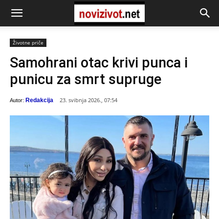
Životne priče
Samohrani otac krivi punca i
punicu za smrt supruge
23. svibnja 2026., 07:54
Redakcija
Autor: