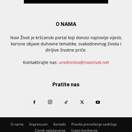
O NAMA
Novi Život je kršćanski portal koji donosi najnovije vijesti,
korisne objave duhovne tematike, svakodnevnog života i
dirljive životne priče.
Kontaktirajte nas:
urednistvo@novizivot.net
Pratite nas
O nama
Impressum
Kontakt
Pravila prenošenja sadržaja
Cjenik oglašavanja
Uvjeti korištenja