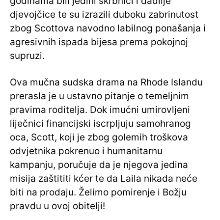
godinama bili jedini skrbnici i dadilje
djevojčice te su izrazili duboku zabrinutost
zbog Scottova navodno labilnog ponašanja i
agresivnih ispada bijesa prema pokojnoj
supruzi.
Ova mučna sudska drama na Rhode Islandu
prerasla je u ustavno pitanje o temeljnim
pravima roditelja. Dok imućni umirovljeni
liječnici financijski iscrpljuju samohranog
oca, Scott, koji je zbog golemih troškova
odvjetnika pokrenuo i humanitarnu
kampanju, poručuje da je njegova jedina
misija zaštititi kćer te da Laila nikada neće
biti na prodaju. Želimo pomirenje i Božju
pravdu u ovoj obitelji!