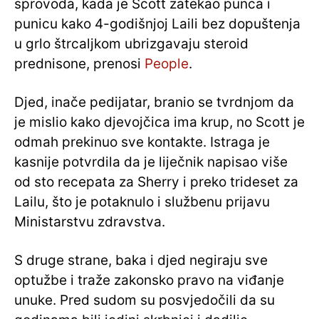
sprovoda, kada je Scott zatekao punca i
punicu kako 4-godišnjoj Laili bez dopuštenja
u grlo štrcaljkom ubrizgavaju steroid
prednisone, prenosi
People
.
Djed, inače pedijatar, branio se tvrdnjom da
je mislio kako djevojčica ima krup, no Scott je
odmah prekinuo sve kontakte. Istraga je
kasnije potvrdila da je liječnik napisao više
od sto recepata za Sherry i preko trideset za
Lailu, što je potaknulo i službenu prijavu
Ministarstvu zdravstva.
S druge strane, baka i djed negiraju sve
optužbe i traže zakonsko pravo na viđanje
unuke. Pred sudom su posvjedočili da su