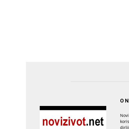
O 
Novi
kori
dirlj