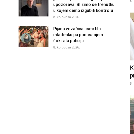
8.
upozorava: Bližimo se trenutku
u kojem ćemo izgubiti kontrolu
8. kolovoza 2026.
Pijana vozačica usmrtila
mladenku pa ponašanjem
šokirala policiju
8. kolovoza 2026.
K
p
8.