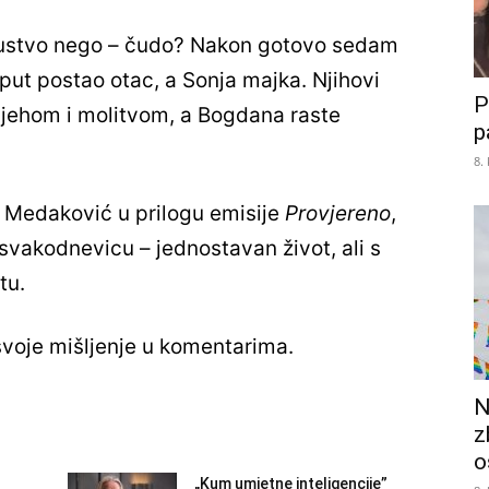
skustvo nego – čudo? Nakon gotovo sedam
 put postao otac, a Sonja majka. Njihovi
P
ijehom i molitvom, a Bogdana raste
p
8.
a Medaković u prilogu emisije
Provjereno
,
 svakodnevicu – jednostavan život, ali s
tu.
 svoje mišljenje u komentarima.
N
z
o
„Kum umjetne inteligencije”