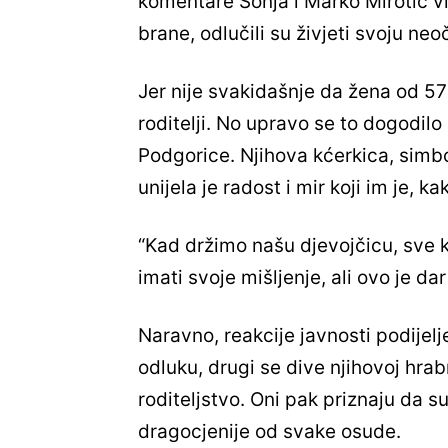
komentare Sonja i Marko Mirotić vi
brane, odlučili su živjeti svoju ne
Jer nije svakidašnje da žena od 5
roditelji. No upravo se to dogodil
Podgorice. Njihova kćerkica, sim
unijela je radost i mir koji im je, 
“Kad držimo našu djevojčicu, sve k
imati svoje mišljenje, ali ovo je da
Naravno, reakcije javnosti podijel
odluku, drugi se dive njihovoj hrab
roditeljstvo. Oni pak priznaju da su
dragocjenije od svake osude.