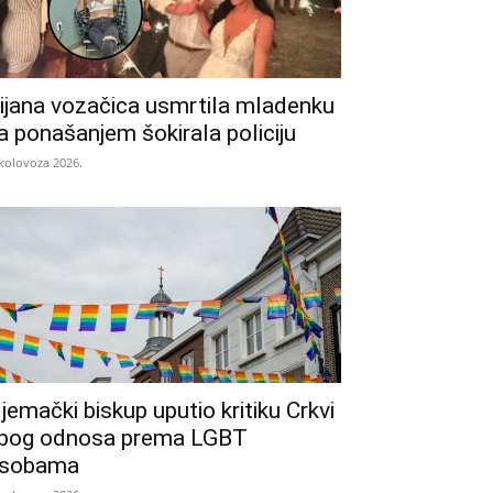
ijana vozačica usmrtila mladenku
a ponašanjem šokirala policiju
 kolovoza 2026.
jemački biskup uputio kritiku Crkvi
bog odnosa prema LGBT
sobama