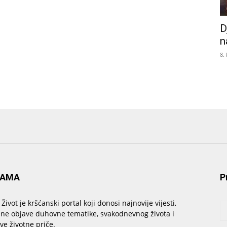
D
n
8.
NAMA
P
 Život je kršćanski portal koji donosi najnovije vijesti,
sne objave duhovne tematike, svakodnevnog života i
ive životne priče.