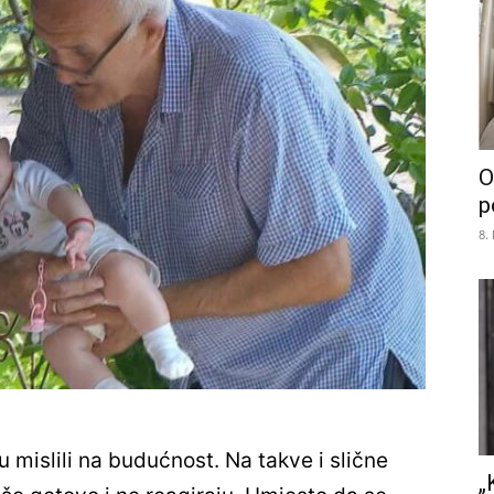
O
p
8.
 mislili na budućnost. Na takve i slične
„