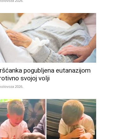
 kolovoza 2026.
ršćanka pogubljena eutanazijom
rotivno svojoj volji
 kolovoza 2026.