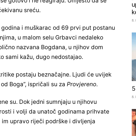
še gotovo i ne reagiraju. Umjesto da se
u
očekivanu sreću.
k
8.
7 godina i muškarac od 69 prvi put postanu
o njima, u malom selu Grbavci nedaleko
bolično nazvana Bogdana, u njihov dom
kako sami kažu, dugo nedostajao.
ritike postaju beznačajne. Ljudi će uvijek
r od Boga”, ispričali su za
Provjereno
.
5
8.
jene su. Dok jedni sumnjaju u njihovu
rosti i volji da unatoč godinama prihvate
 im upravo riječi podrške i divljenja