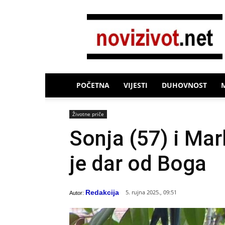
Novi
Život
POČETNA
VIJESTI
DUHOVNOST
Životne priče
Sonja (57) i Mar
je dar od Boga
Redakcija
5. rujna 2025., 09:51
Autor: