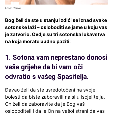
Foto: Canva
Bog želi da ste u stanju izdići se iznad svake
sotonske laži – osloboditi se jame u koju vas
je zatvorio. Ovdje su tri sotonska lukavstva
na koja morate budno paziti:
1. Sotona vam neprestano donosi
vaše grijehe da bi vam oči
odvratio s vašeg Spasitelja.
Đavao želi da ste usredotočeni na svoje
bolesti da biste zaboravili na silu Iscjelitelja.
On želi da zaboravite da je Bog vaš
osloboditelj i da je On na vašoj strani da vas