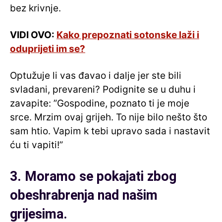
bez krivnje.
VIDI OVO:
Kako prepoznati sotonske laži i
oduprijeti im se?
Optužuje li vas đavao i dalje jer ste bili
svladani, prevareni? Podignite se u duhu i
zavapite: ”Gospodine, poznato ti je moje
srce. Mrzim ovaj grijeh. To nije bilo nešto što
sam htio. Vapim k tebi upravo sada i nastavit
ću ti vapiti!”
3. Moramo se pokajati zbog
obeshrabrenja nad našim
grijesima.