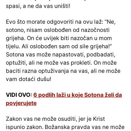
spasi, a ne da vas uništi!
Evo što morate odgovoriti na ovu laž: ”Ne,
sotono, nisam oslobođen od nazočnosti
grijeha. On će uvijek biti nazočan u mom
tijelu. Ali oslobođen sam od sile grijeha!”
Sotona vas može napastovati, podbadati,
optužiti, ali ne može vas prokleti. On može
baciti razna optuživanja na vas, ali ne može
vam dotaći dušu!
VIDI OVO:
6 podlih laži u koje Sotona želi da
povjerujete
Zakon vas ne može osuditi, jer je Krist
ispunio zakon. Božanska pravda vas ne može