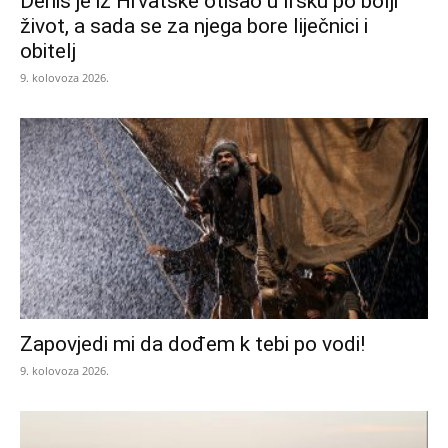
Denis je iz Hrvatske otišao u Irsku po bolji
život, a sada se za njega bore liječnici i
obitelj
9. kolovoza 2026.
Zapovjedi mi da dođem k tebi po vodi!
9. kolovoza 2026.