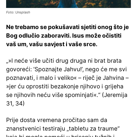
Foto: Unsplash
Ne trebamo se pokušavati sjetiti onog što je
Bog odlučio zaboraviti. Isus može očistiti
vaš um, vašu savjest i vaše srce.
„»I neće više učiti drug druga ni brat brata
govoreći: ‘Spoznajte Jahvu!’, nego će me svi
poznavati, i malo i veliko« – riječ je Jahvina –
»jer ću oprostiti bezakonje njihovo i grijeha
se njihovih neću više spominjati«.“ (Jeremija
31, 34)
Prije dosta vremena pročitao sam da
znanstvenici testiraju „tabletu za traume“