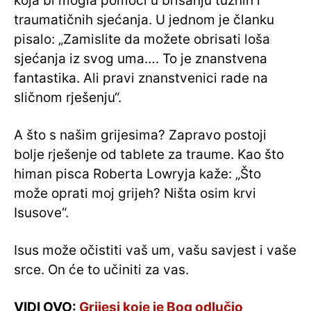
koja bi mogla pomoći u brisanju tužnih i
traumatičnih sjećanja. U jednom je članku
pisalo: „Zamislite da možete obrisati loša
sjećanja iz svog uma…. To je znanstvena
fantastika. Ali pravi znanstvenici rade na
sličnom rješenju“.
A što s našim grijesima? Zapravo postoji
bolje rješenje od tablete za traume. Kao što
himan pisca Roberta Lowryja kaže: „Što
može oprati moj grijeh? Ništa osim krvi
Isusove“.
Isus može očistiti vaš um, vašu savjest i vaše
srce. On će to učiniti za vas.
VIDI OVO:
Grijesi koje je Bog odlučio