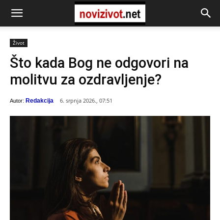
Život
Što kada Bog ne odgovori na
molitvu za ozdravljenje?
6. srpnja 2026., 07:51
Redakcija
Autor: