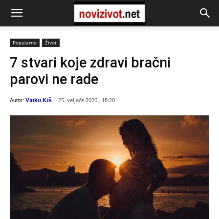
Popularno
Život
7 stvari koje zdravi bračni
parovi ne rade
25. veljače 2026., 18:20
Vinko Kiš
Autor: