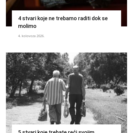
4 stvari koje ne trebamo raditi dok se
molimo
4. kolovoza 2026.
5 stvari koje trebate reći svojim