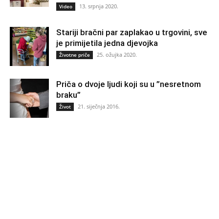
13. srpnja 2020.
Video
Stariji bračni par zaplakao u trgovini, sve
je primijetila jedna djevojka
25. ožujka 2020.
Životne priče
Priča o dvoje ljudi koji su u ”nesretnom
braku”
21. siječnja 2016.
Život