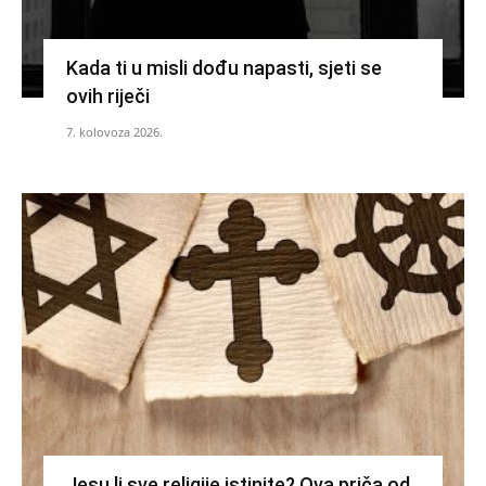
Kada ti u misli dođu napasti, sjeti se
ovih riječi
7. kolovoza 2026.
Jesu li sve religije istinite? Ova priča od