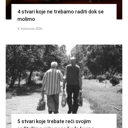
4 stvari koje ne trebamo raditi dok se
molimo
4. kolovoza 2026.
5 stvari koje trebate reći svojim