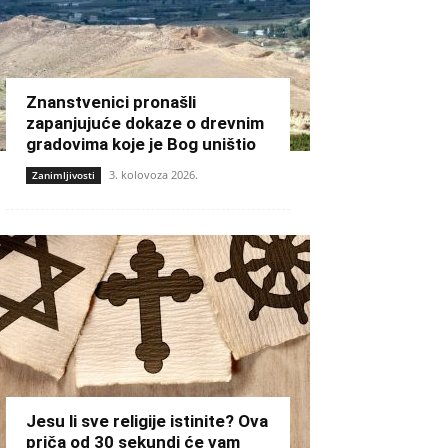
Znanstvenici pronašli
zapanjujuće dokaze o drevnim
gradovima koje je Bog uništio
3. kolovoza 2026.
Zanimljivosti
Jesu li sve religije istinite? Ova
priča od 30 sekundi će vam