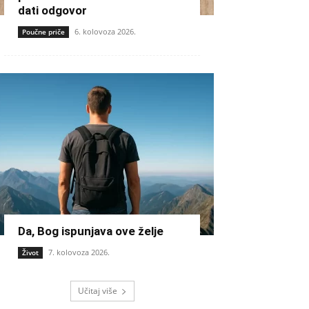
dati odgovor
6. kolovoza 2026.
Poučne priče
Da, Bog ispunjava ove želje
7. kolovoza 2026.
Život
Učitaj više