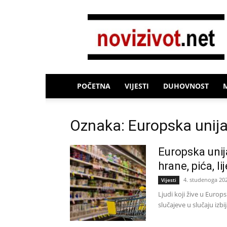
Novi
Život
POČETNA
VIJESTI
DUHOVNOST
Oznaka: Europska unij
Europska unija
hrane, pića, l
4. studenoga 20
Vijesti
Ljudi koji žive u Europsk
slučajeve u slučaju izbij