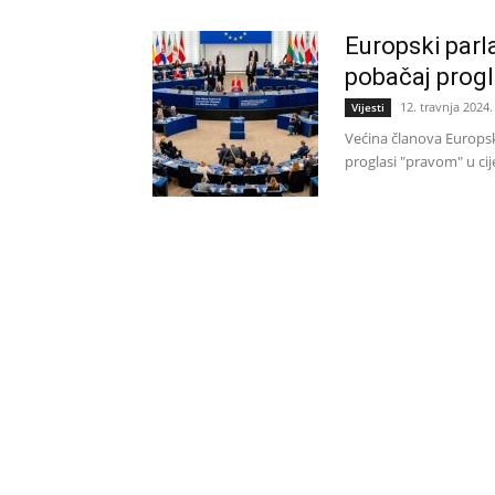
Europski parl
pobačaj progl
12. travnja 2024.
Vijesti
Većina članova Europsko
proglasi "pravom" u cije