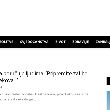
MOLITVE
SVJEDOČANSTVA
ŽIVOT
ZDRAVLJE
ZANIMLJ
a
 poručuje ljudima: ‘Pripremite zalihe
ijekova…’
24.
oj uniji trebali bi nabaviti zalihe hrane, pića i lijekova za hitne
anja rata ili neke druge...