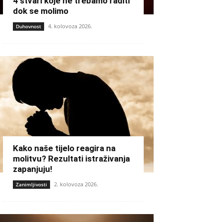
4 stvari koje ne trebamo raditi
dok se molimo
4. kolovoza 2026.
Duhovnost
Kako naše tijelo reagira na
molitvu? Rezultati istraživanja
zapanjuju!
2. kolovoza 2026.
Zanimljivosti