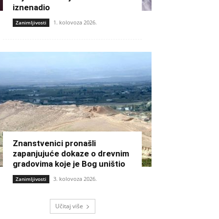
iznenadio
1. kolovoza 2026.
Zanimljivosti
Znanstvenici pronašli
zapanjujuće dokaze o drevnim
gradovima koje je Bog uništio
3. kolovoza 2026.
Zanimljivosti
Učitaj više