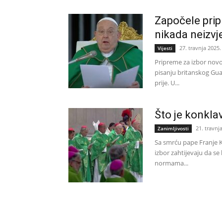
Započele prip
nikada neizvje
27. travnja 2025.
Vijesti
Pripreme za izbor novo
pisanju britanskog Gua
prije. U...
Što je konklav
21. travnj
Zanimljivosti
Sa smrću pape Franje K
izbor zahtijevaju da s
normama...