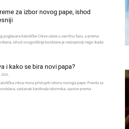
reme za izbor novog pape, ishod
sniji
g poglavara Katoličke Crkve ulaze u završnu fazu, a prema
rdiana, ishod ovogodišnje konklave je neizvjesniji nego ikada
a i kako se bira novi papa?
a 2025.
atolička crkva mora pristupiti izboru novoga pape. Pravila za
e konklava, sastanak kardinala izbornika, sazove prema