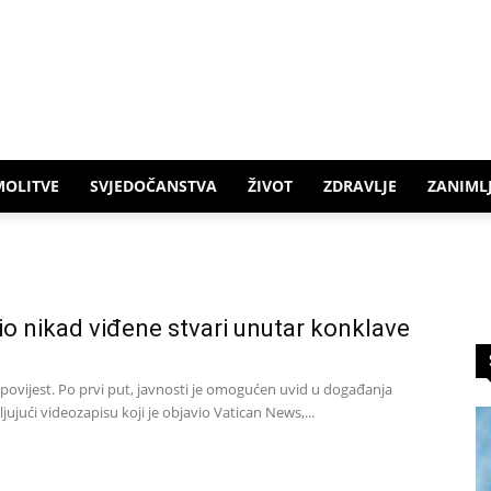
MOLITVE
SVJEDOČANSTVA
ŽIVOT
ZDRAVLJE
ZANIMLJ
io nikad viđene stvari unutar konklave
 povijest. Po prvi put, javnosti je omogućen uvid u događanja
ujući videozapisu koji je objavio Vatican News,...