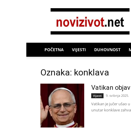
Novi
Život
POČETNA
VIJESTI
DUHOVNOST
Oznaka: konklava
Vatikan objav
9. svibnja 2025.
Vijesti
Vatikan je jučer ušao u
unutar konklave zahvalj