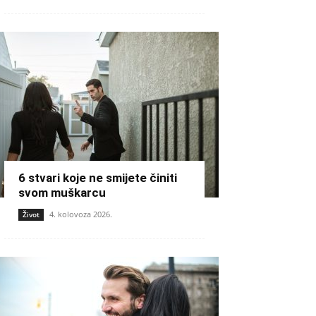
6 stvari koje ne smijete činiti
svom muškarcu
4. kolovoza 2026.
Život