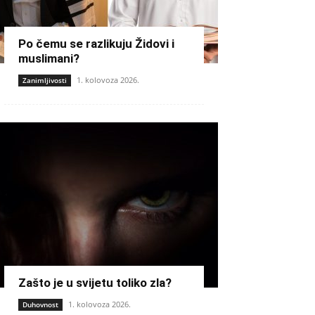
Po čemu se razlikuju Židovi i
muslimani?
1. kolovoza 2026.
Zanimljivosti
Zašto je u svijetu toliko zla?
1. kolovoza 2026.
Duhovnost