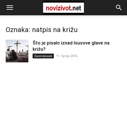
Oznaka: natpis na križu
Što je pisalo iznad Isusove glave na
križu?
11. lipnja 2016.
Zanimljivosti