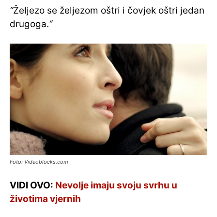
“
Željezo se željezom oštri i čovjek oštri jedan
drugoga.
“
Foto: Videoblocks.com
VIDI OVO:
Nevolje imaju svoju svrhu u
životima vjernih