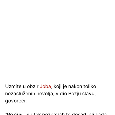
Uzmite u obzir
Joba
, koji je nakon toliko
nezasluženih nevolja, vidio Božju slavu,
govoreći:
“
Po čuvenju tek poznavah te dosad, ali sada