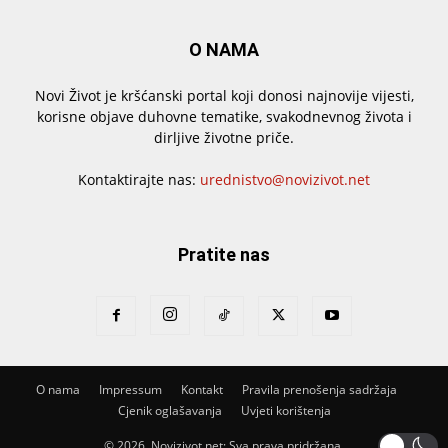
O NAMA
Novi Život je kršćanski portal koji donosi najnovije vijesti,
korisne objave duhovne tematike, svakodnevnog života i
dirljive životne priče.
Kontaktirajte nas:
urednistvo@novizivot.net
Pratite nas
O nama
Impressum
Kontakt
Pravila prenošenja sadržaja
Cjenik oglašavanja
Uvjeti korištenja
© 2026. Novizivot.net; Sva prava pridržana.