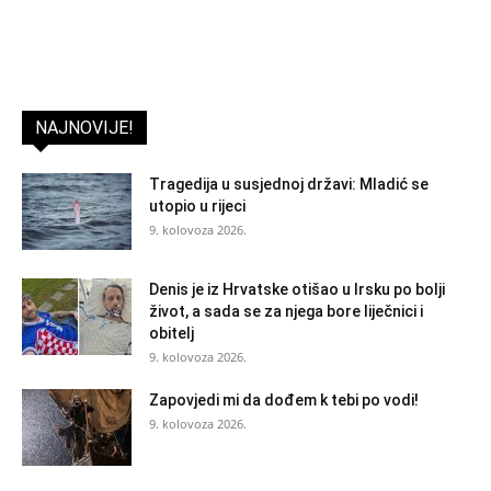
NAJNOVIJE!
Tragedija u susjednoj državi: Mladić se
utopio u rijeci
9. kolovoza 2026.
Denis je iz Hrvatske otišao u Irsku po bolji
život, a sada se za njega bore liječnici i
obitelj
9. kolovoza 2026.
Zapovjedi mi da dođem k tebi po vodi!
9. kolovoza 2026.