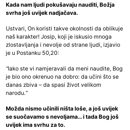
Kada nam ljudi pokušavaju nauditi, Božja
svrha još uvijek nadjačava.
Ustvari, On koristi takve okolnosti da oblikuje
naš karakter! Josip, koji je iskusio mnoga
zlostavljanja i nevolje od strane ljudi, izjavio
je u Postanku 50,20:
“
Iako ste vi namjeravali da meni naudite, Bog
je bio ono okrenuo na dobro: da učini što se
danas zbiva – da spasi život velikom
narodu.
”
Možda nismo učinili ništa loše, a još uvijek
se suočavamo s nevoljama… i tada Bog još
uvijek ima svrhu za to.