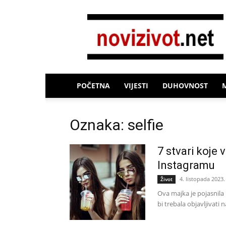
Novi
Život
POČETNA
VIJESTI
DUHOVNOST
Oznaka: selfie
7 stvari koje 
Instagramu
4. listopada 2023.
Život
Ova majka je pojasnila 
bi trebala objavljivati 