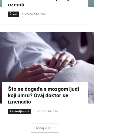
oženiti
3. kolovoza 2026.
Život
Što se događa s mozgom ljudi
koji umru? Ovaj doktor se
iznenadio
1. kolovoza 2026.
Zanimljivosti
Učitaj više