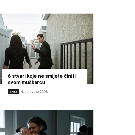
6 stvari koje ne smijete činiti
svom muškarcu
4. kolovoza 2026.
Život