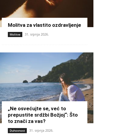
Molitva za vlastito ozdravljenje
31. srpnja 2026.
Molitve
„Ne osvećujte se, već to
prepustite srdžbi Božjoj“: Što
to znači za vas?
31. srpnja 2026.
Duhovnost