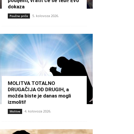
podijeliti, vratit će se tebi! Evo
dokaza
5. kolovoza 2026.
Poučne priče
MOLITVA TOTALNO
DRUGAČIJA OD DRUGIH, a
možda biste je danas mogli
izmoliti!
4. kolovoza 2026.
Molitve