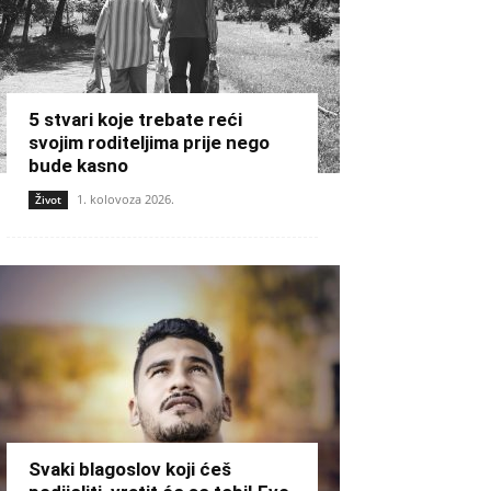
5 stvari koje trebate reći
svojim roditeljima prije nego
bude kasno
1. kolovoza 2026.
Život
Svaki blagoslov koji ćeš