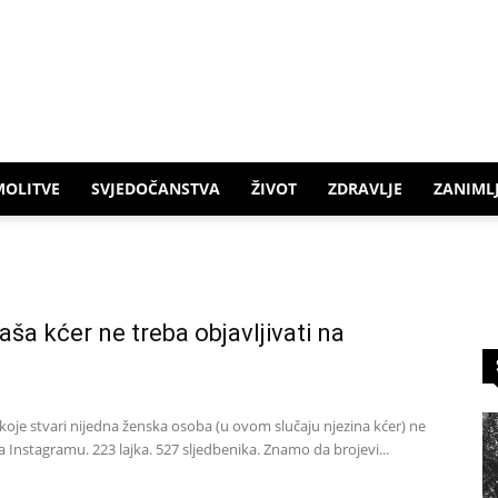
MOLITVE
SVJEDOČANSTVA
ŽIVOT
ZDRAVLJE
ZANIMLJ
vaša kćer ne treba objavljivati na
koje stvari nijedna ženska osoba (u ovom slučaju njezina kćer) ne
na Instagramu. 223 lajka. 527 sljedbenika. Znamo da brojevi...