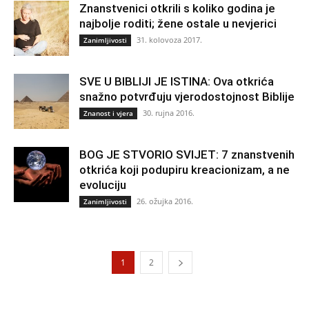
Znanstvenici otkrili s koliko godina je
najbolje roditi; žene ostale u nevjerici
31. kolovoza 2017.
Zanimljivosti
SVE U BIBLIJI JE ISTINA: Ova otkrića
snažno potvrđuju vjerodostojnost Biblije
30. rujna 2016.
Znanost i vjera
BOG JE STVORIO SVIJET: 7 znanstvenih
otkrića koji podupiru kreacionizam, a ne
evoluciju
26. ožujka 2016.
Zanimljivosti
1
2