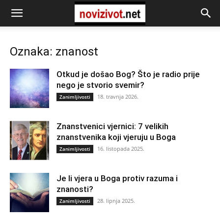
Oznaka: znanost
Otkud je došao Bog? Što je radio prije
nego je stvorio svemir?
18. travnja 2026.
Zanimljivosti
Znanstvenici vjernici: 7 velikih
znanstvenika koji vjeruju u Boga
16. listopada 2025.
Zanimljivosti
Je li vjera u Boga protiv razuma i
znanosti?
28. lipnja 2025.
Zanimljivosti