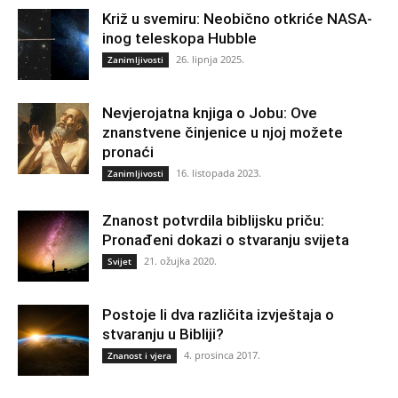
Križ u svemiru: Neobično otkriće NASA-
inog teleskopa Hubble
26. lipnja 2025.
Zanimljivosti
Nevjerojatna knjiga o Jobu: Ove
znanstvene činjenice u njoj možete
pronaći
16. listopada 2023.
Zanimljivosti
Znanost potvrdila biblijsku priču:
Pronađeni dokazi o stvaranju svijeta
21. ožujka 2020.
Svijet
Postoje li dva različita izvještaja o
stvaranju u Bibliji?
4. prosinca 2017.
Znanost i vjera