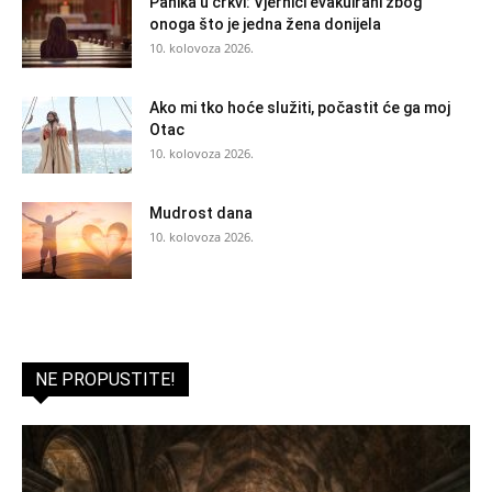
Panika u crkvi: Vjernici evakuirani zbog
onoga što je jedna žena donijela
10. kolovoza 2026.
Ako mi tko hoće služiti, počastit će ga moj
Otac
10. kolovoza 2026.
Mudrost dana
10. kolovoza 2026.
NE PROPUSTITE!