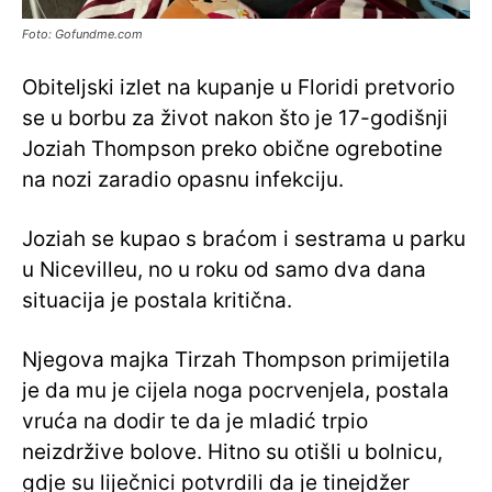
Foto: Gofundme.com
Obiteljski izlet na kupanje u Floridi pretvorio
se u borbu za život nakon što je 17-godišnji
Joziah Thompson preko obične ogrebotine
na nozi zaradio opasnu infekciju.
Joziah se kupao s braćom i sestrama u parku
u Nicevilleu, no u roku od samo dva dana
situacija je postala kritična.
Njegova majka Tirzah Thompson primijetila
je da mu je cijela noga pocrvenjela, postala
vruća na dodir te da je mladić trpio
neizdržive bolove. Hitno su otišli u bolnicu,
gdje su liječnici potvrdili da je tinejdžer