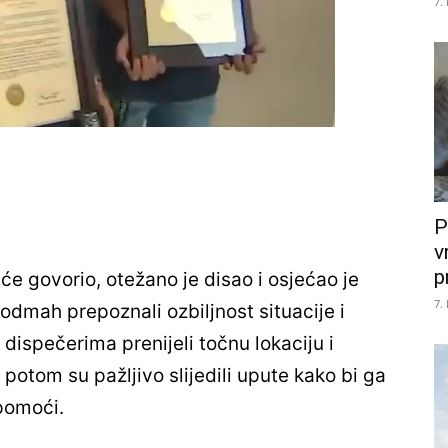
7.
P
v
p
će govorio, otežano je disao i osjećao je
7.
odmah prepoznali ozbiljnost situacije i
 dispečerima prenijeli točnu lokaciju i
 potom su pažljivo slijedili upute kako bi ga
 pomoći.