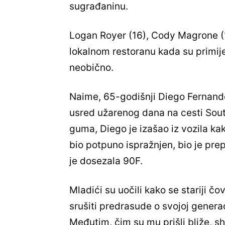
sugrađaninu.
Logan Royer (16), Cody Magrone (16
lokalnom restoranu kada su primije
neobično.
Naime, 65-godišnji Diego Fernand
usred užarenog dana na cesti Sou
guma, Diego je izašao iz vozila ka
bio potpuno ispražnjen, bio je pre
je dosezala 90F.
Mladići su uočili kako se stariji č
srušiti predrasude o svojoj genera
Međutim, čim su mu prišli bliže, shv