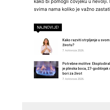
kako bi pomogli čovjeku u nevolji.
svima nama koliko je važno zastati
NAJNOVIJE!
Kako razviti strpljenje u svom
životu?
7. kolovoza 2026.
Potrebne molitve: Eksplodira
je plinska boca, 27-godišnjak 
bori za život
7. kolovoza 2026.