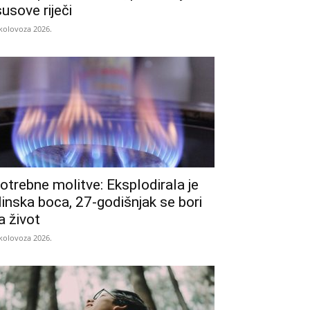
susove riječi
 kolovoza 2026.
otrebne molitve: Eksplodirala je
linska boca, 27-godišnjak se bori
a život
 kolovoza 2026.