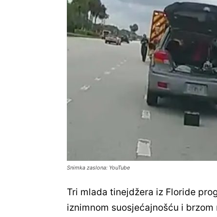
Snimka zaslona: YouTube
Tri mlada tinejdžera iz Floride pr
iznimnom suosjećajnošću i brzom r