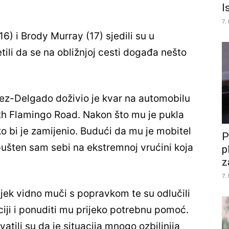
I
7.
) i Brody Murray (17) sjedili su u
tili da se na obližnjoj cesti događa nešto
ez-Delgado doživio je kvar na automobilu
th Flamingo Road. Nakon što mu je pukla
ko bi je zamijenio. Budući da mu je mobitel
P
pušten sam sebi na ekstremnoj vrućini koja
p
z
7.
ovjek vidno muči s popravkom te su odlučili
ciji i ponuditi mu prijeko potrebnu pomoć.
atili su da je situacija mnogo ozbiljnija