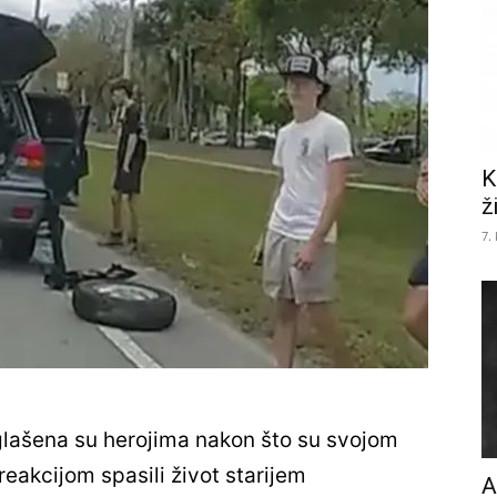
K
ž
7.
oglašena su herojima nakon što su svojom
eakcijom spasili život starijem
A