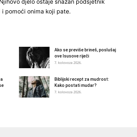
 Njihovo djelo ostaje snažan podsjetnik
 i pomoći onima koji pate.
Ako se previše brineš, poslušaj
ove Isusove riječi
7. kolovoza 2026.
la
Biblijski recept za mudrost:
se
Kako postati mudar?
7. kolovoza 2026.