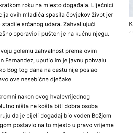
 u kratkom roku na mjesto događaja. Liječnici
kcija ovih mladića spasila čovjekov život jer
K
 stadije srčanog udara. Zahvaljujući
7.
ješno oporavio i pušten je na kućnu njegu.
 svoju golemu zahvalnost prema ovim
an Fernandez, uputio im je javnu pohvalu
kako Bog tog dana na cestu nije poslao
ravo ove nesebične dječake.
 skromni nakon ovog hvalevrijednog
olutno ništa ne košta biti dobra osoba
ruju da je cijeli događaj bio vođen Božjom
logom postavio na to mjesto u pravo vrijeme