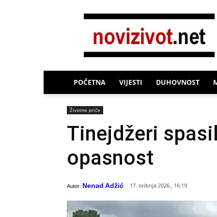
Novi
Život
POČETNA
VIJESTI
DUHOVNOST
Životne priče
Tinejdžeri spasil
opasnost
Nenad Adžić
17. svibnja 2026., 16:19
Autor: