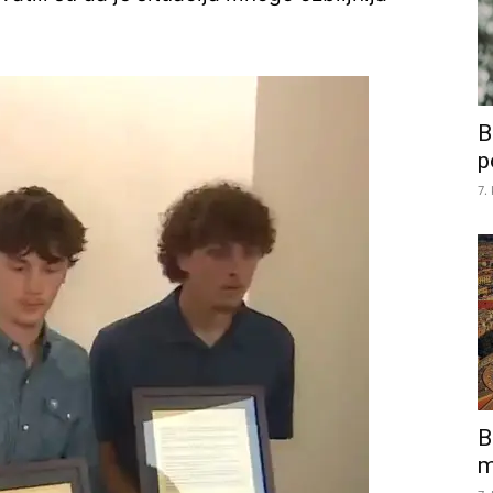
B
p
7.
B
m