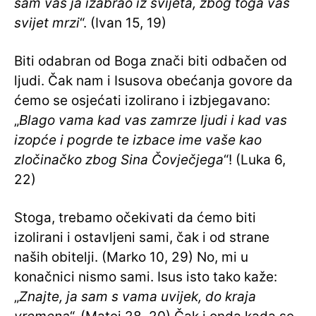
sam vas ja izabrao iz svijeta, zbog toga vas
svijet mrzi
“. (Ivan 15, 19)
Biti odabran od Boga znači biti odbačen od
ljudi. Čak nam i Isusova obećanja govore da
ćemo se osjećati izolirano i izbjegavano:
„
Blago vama kad vas zamrze ljudi i kad vas
izopće i pogrde te izbace ime vaše kao
zločinačko zbog Sina Čovječjega
“! (Luka 6,
22)
Stoga, trebamo očekivati da ćemo biti
izolirani i ostavljeni sami, čak i od strane
naših obitelji. (Marko 10, 29) No, mi u
konačnici nismo sami. Isus isto tako kaže:
„
Znajte, ja sam s vama uvijek, do kraja