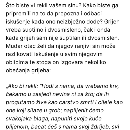
Što biste vi rekli vašem sinu? Kako biste ga
pripremili na to da prepozna i odbaci
iskušenje kada ono neizbježno dođe? Grijeh
vreba suptilno i dvosmisleno, čak i onda
kada grijeh sam nije suptilan ili dvosmislen.
Mudar otac želi da njegov ranjivi sin može
razlikovati iskušenje u svim njegovim
oblicima te stoga on izgovara nekoliko
obećanja grijeha:
„
Ako bi rekli: “Hodi s nama, da vrebamo krv,
čekamo u zasjedi nevina ni za što; da ih
progutamo žive kao carstvo smrti i cijele kao
one koji silaze u grob; naplijenit ćemo
svakojaka blaga, napuniti svoje kuće
plijenom; bacat ćeš s nama svoj ždrijeb, svi