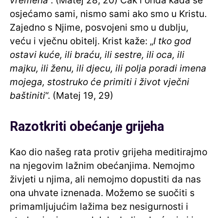
vremena
“. (Matej 28, 20) Čak i onda kada se
osjećamo sami, nismo sami ako smo u Kristu.
Zajedno s Njime, posvojeni smo u dublju,
veću i vječnu obitelj. Krist kaže: „
I tko god
ostavi kuće, ili braću, ili sestre, ili oca, ili
majku, ili ženu, ili djecu, ili polja poradi imena
mojega, stostruko će primiti i život vječni
baštiniti
“. (Matej 19, 29)
Razotkriti obećanje grijeha
Kao dio našeg rata protiv grijeha meditirajmo
na njegovim lažnim obećanjima. Nemojmo
živjeti u njima, ali nemojmo dopustiti da nas
ona uhvate iznenada. Možemo se suočiti s
primamljujućim lažima bez nesigurnosti i