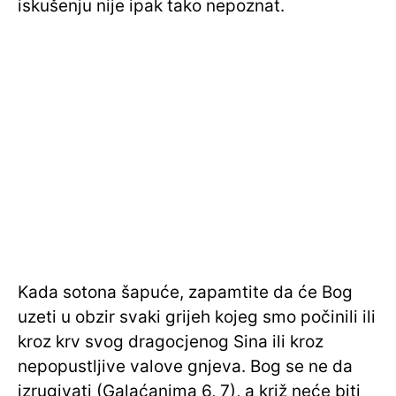
iskušenju nije ipak tako nepoznat.
Kada sotona šapuće, zapamtite da će Bog
uzeti u obzir svaki grijeh kojeg smo počinili ili
kroz krv svog dragocjenog Sina ili kroz
nepopustljive valove gnjeva. Bog se ne da
izrugivati (Galaćanima 6, 7), a križ neće biti