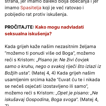
straha, jer imamo daleko bolja obećanja i jer
imamo
Spasitelja
koji je već ratovao i
pobijedio rat protiv iskušenja.
PROČITAJTE:
Kako mogu nadvladati
seksualna iskušenja?
Kada grijeh kaže našim nezasitnim željama
”možemo ti ponudi više od Boga”, možemo
reći s Kristom: „
Pisano je: Ne živi čovjek
samo o kruhu, nego o svakoj riječi što izlazi iz
Božjih usta
“. (Matej 4, 4) Kada grijeh našim
usamljenim srcima kaže ”čuvat ću te i nikada
se nećeš osjećati izostavljeno ili samo”,
možemo reći s Kristom: „
Opet je pisano: „Ne
iskušavaj Gospodina, Boga svoga
“. (Matej 4,