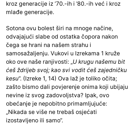
kroz generacije iz ’70.-ih i ’80.-ih već i kroz
mlađe generacije.
Sotona ovu bolest širi na mnoge načine,
odvajajući slabe od ostatka čopora nakon
čega se hrani na našem strahu i
samosažaljenju. Vukovi u Izrekama 1 kruže
oko ove naše ranjivosti: „
U krugu našemu bit
ćeš ždrijeb svoj; kao svi vodit ćeš zajedničku
kesu
“. (Izreke 1, 14) Ova laž je toliko očita;
zašto bismo dali povjerenje onima koji ubijaju
nevine iz svog zadovoljstva? Ipak, ovo
obećanje je nepobitno primamljujuće:
„Nikada se više ne trebaš osjećati
izostavljeno ili samo“.