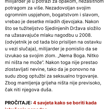
milijarder je u potrazi za opakom, nezasitnom
potragom za više. Nezadovoljan svojim
ogromnim uspjehom, bogatstvom i slavom,
vrebao je desetke mladih djevojaka. Nakon
što se tužiteljstvo Sjedinjenih Država složilo
na užasavajuće mlaku nagodbu u 2008.
(odvjetnik je od tada bio prisiljen na ostavku
u vezi slučaja), milijarder je pomislio da se
izvukao sa svojim zlom. „Nema Boga. Nitko
mi ništa ne može“. Nakon toga nije prestao
zlostavljati nevine, tako da je ponovno na
sudu zbog optužbi za seksualno trgovanje.
Zbog mamljenja grijeha ništa nije previsoko,
čak niti njegova duša.
PROČITAJE:
4 savjeta kako se boriti kada