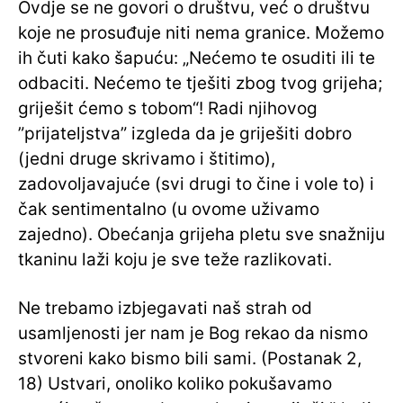
Ovdje se ne govori o društvu, već o društvu
koje ne prosuđuje niti nema granice. Možemo
ih čuti kako šapuću: „Nećemo te osuditi ili te
odbaciti. Nećemo te tješiti zbog tvog grijeha;
griješit ćemo s tobom“! Radi njihovog
”prijateljstva” izgleda da je griješiti dobro
(jedni druge skrivamo i štitimo),
zadovoljavajuće (svi drugi to čine i vole to) i
čak sentimentalno (u ovome uživamo
zajedno). Obećanja grijeha pletu sve snažniju
tkaninu laži koju je sve teže razlikovati.
Ne trebamo izbjegavati naš strah od
usamljenosti jer nam je Bog rekao da nismo
stvoreni kako bismo bili sami. (Postanak 2,
18) Ustvari, onoliko koliko pokušavamo