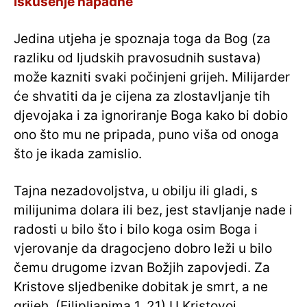
iskušenje napadne
Jedina utjeha je spoznaja toga da Bog (za
razliku od ljudskih pravosudnih sustava)
može kazniti svaki počinjeni grijeh. Milijarder
će shvatiti da je cijena za zlostavljanje tih
djevojaka i za ignoriranje Boga kako bi dobio
ono što mu ne pripada, puno viša od onoga
što je ikada zamislio.
Tajna nezadovoljstva, u obilju ili gladi, s
milijunima dolara ili bez, jest stavljanje nade i
radosti u bilo što i bilo koga osim Boga i
vjerovanje da dragocjeno dobro leži u bilo
čemu drugome izvan Božjih zapovjedi. Za
Kristove sljedbenike dobitak je smrt, a ne
grijeh. (Filipljanima 1, 21) U Kristovoj