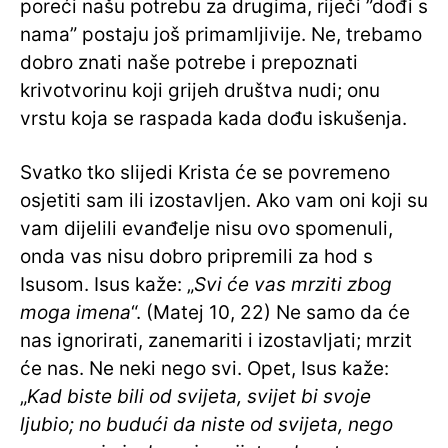
poreći našu potrebu za drugima, riječi ”dođi s
nama” postaju još primamljivije. Ne, trebamo
dobro znati naše potrebe i prepoznati
krivotvorinu koji grijeh društva nudi; onu
vrstu koja se raspada kada dođu iskušenja.
Svatko tko slijedi Krista će se povremeno
osjetiti sam ili izostavljen. Ako vam oni koji su
vam dijelili evanđelje nisu ovo spomenuli,
onda vas nisu dobro pripremili za hod s
Isusom. Isus kaže: „
Svi će vas mrziti zbog
moga imena
“. (Matej 10, 22) Ne samo da će
nas ignorirati, zanemariti i izostavljati; mrzit
će nas. Ne neki nego svi. Opet, Isus kaže:
„
Kad biste bili od svijeta, svijet bi svoje
ljubio; no budući da niste od svijeta, nego