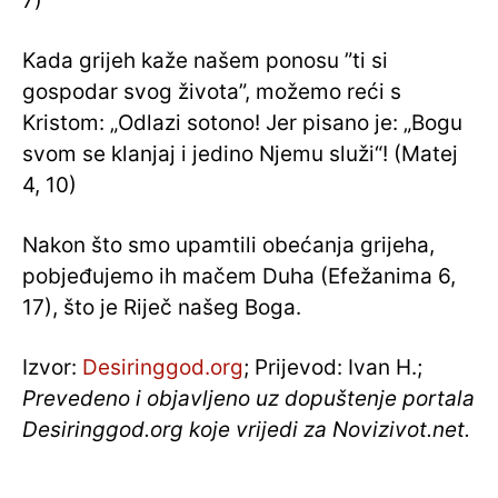
7)
Kada grijeh kaže našem ponosu ”ti si
gospodar svog života”, možemo reći s
Kristom: „Odlazi sotono! Jer pisano je: „Bogu
svom se klanjaj i jedino Njemu služi“! (Matej
4, 10)
Nakon što smo upamtili obećanja grijeha,
pobjeđujemo ih mačem Duha (Efežanima 6,
17), što je Riječ našeg Boga.
Izvor:
Desiringgod.org
; Prijevod: Ivan H.;
Prevedeno i objavljeno uz dopuštenje portala
Desiringgod.org koje vrijedi za Novizivot.net.