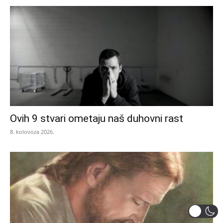
Ovih 9 stvari ometaju naš duhovni rast
8. kolovoza 2026.