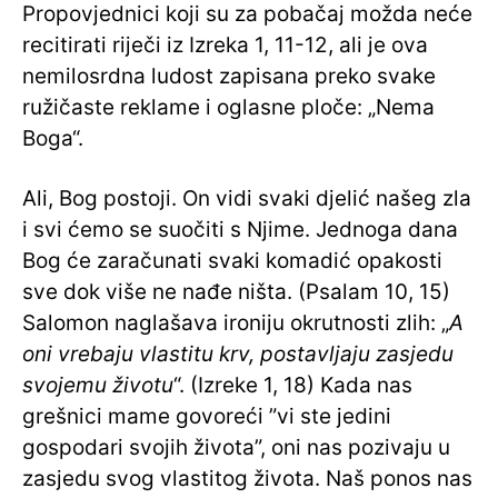
Propovjednici koji su za pobačaj možda neće
recitirati riječi iz Izreka 1, 11-12, ali je ova
nemilosrdna ludost zapisana preko svake
ružičaste reklame i oglasne ploče: „Nema
Boga“.
Ali, Bog postoji. On vidi svaki djelić našeg zla
i svi ćemo se suočiti s Njime. Jednoga dana
Bog će zaračunati svaki komadić opakosti
sve dok više ne nađe ništa. (Psalam 10, 15)
Salomon naglašava ironiju okrutnosti zlih: „
A
oni vrebaju vlastitu krv, postavljaju zasjedu
svojemu životu
“. (Izreke 1, 18) Kada nas
grešnici mame govoreći ”vi ste jedini
gospodari svojih života”, oni nas pozivaju u
zasjedu svog vlastitog života. Naš ponos nas