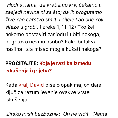
“Hodi s nama, da vrebamo krv, čekamo u
zasjedi nevina ni za što; da ih progutamo
žive kao carstvo smrti i cijele kao one koji
silaze u grob
“. (Izreke 1, 11-12) Tko želi
nekome postaviti zasjedu i ubiti nekoga,
pogotovo nevinu osobu? Kako bi takva
nasilna i zla misao mogla kušati nekoga?
PROČITAJTE:
Koja je razlika između
iskušenja i grijeha?
Kada
kralj David
piše o opakima, on daje
ključ za razumijevanje ovakve vrste
iskušenja:
„
Drsko misli bezbožnik: “On ne vidi!” “Nema