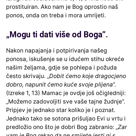
prostituiran. Ako nam je Bog oprostio naš
ponos, onda on treba i mora umrijeti.
„Mogu ti dati više od Boga“.
Nakon napajanja i potpirivanja našeg
ponosa, iskušenje se u idućem stihu okreće
našim željama, gdje se pohlepa i požuda
često skrivaju. „
Dobit ćemo koje dragocjeno
dobro, napunit ćemo kuće svoje plijena
“.
(Izreke 1, 13) Mamac je ovdje još očigledniji:
„Možemo zadovoljiti sve vaše tajne žudnje“.
Pripjev je jednako star koliko je i poznat.
Jednako tako se sotona prišuljao Evi u vrtu i
predložio ono što je dobri Bog zabranio: „
Zar
vam je Bog rekao da ne smijete jesti ni s