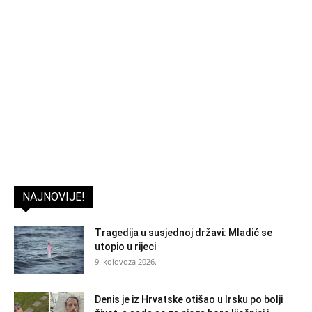
NAJNOVIJE!
Tragedija u susjednoj državi: Mladić se
utopio u rijeci
9. kolovoza 2026.
Denis je iz Hrvatske otišao u Irsku po bolji