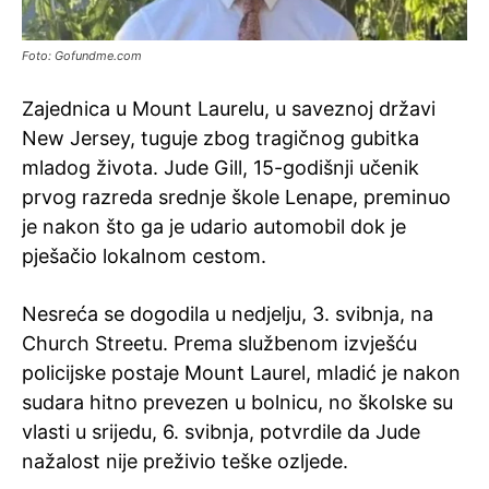
Foto: Gofundme.com
Zajednica u Mount Laurelu, u saveznoj državi
New Jersey, tuguje zbog tragičnog gubitka
mladog života. Jude Gill, 15-godišnji učenik
prvog razreda srednje škole Lenape, preminuo
je nakon što ga je udario automobil dok je
pješačio lokalnom cestom.
Nesreća se dogodila u nedjelju, 3. svibnja, na
Church Streetu. Prema službenom izvješću
policijske postaje Mount Laurel, mladić je nakon
sudara hitno prevezen u bolnicu, no školske su
vlasti u srijedu, 6. svibnja, potvrdile da Jude
nažalost nije preživio teške ozljede.