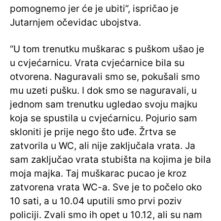
pomognemo jer će je ubiti”, ispričao je
Jutarnjem očevidac ubojstva.
“U tom trenutku muškarac s puškom ušao je
u cvjećarnicu. Vrata cvjećarnice bila su
otvorena. Naguravali smo se, pokušali smo
mu uzeti pušku. I dok smo se naguravali, u
jednom sam trenutku ugledao svoju majku
koja se spustila u cvjećarnicu. Pojurio sam
skloniti je prije nego što uđe. Žrtva se
zatvorila u WC, ali nije zaključala vrata. Ja
sam zaključao vrata stubišta na kojima je bila
moja majka. Taj muškarac pucao je kroz
zatvorena vrata WC-a. Sve je to počelo oko
10 sati, a u 10.04 uputili smo prvi poziv
policiji. Zvali smo ih opet u 10.12, ali su nam