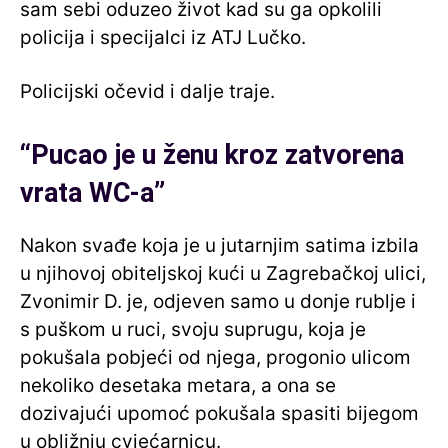
sam sebi oduzeo život kad su ga opkolili
policija i specijalci iz ATJ Lučko.
Policijski očevid i dalje traje.
“Pucao je u ženu kroz zatvorena
vrata WC-a”
Nakon svađe koja je u jutarnjim satima izbila
u njihovoj obiteljskoj kući u Zagrebačkoj ulici,
Zvonimir D. je, odjeven samo u donje rublje i
s puškom u ruci, svoju suprugu, koja je
pokušala pobjeći od njega, progonio ulicom
nekoliko desetaka metara, a ona se
dozivajući upomoć pokušala spasiti bijegom
u obližnju cvjećarnicu.