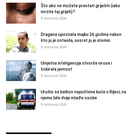
Što ako ne možete prestati griješiti (iako
mrzite taj grijeh)?
9. kolovoza 2026.
Dragana upoznala majku 26 godina nakon
što ju je ostavila, susret ju je slomio
9. kolovoza 2026.
Umjetna inteligencija stvorila viruse i
šokirala javnost
9. kolovoza 2026.
Urušio se balkon napuštene kuće u Rijeci, na
njemu bile dvije mlađe osobe
9. kolovoza 2026.