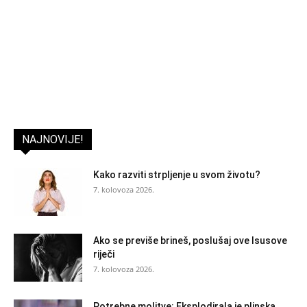
NAJNOVIJE!
Kako razviti strpljenje u svom životu?
7. kolovoza 2026.
Ako se previše brineš, poslušaj ove Isusove
riječi
7. kolovoza 2026.
Potrebne molitve: Eksplodirala je plinska