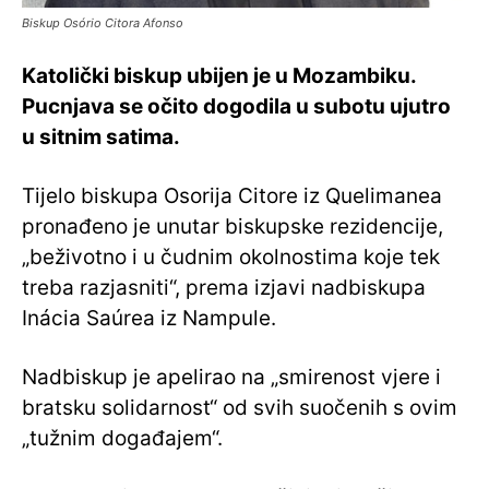
Biskup Osório Citora Afonso
Katolički biskup ubijen je u Mozambiku.
Pucnjava se očito dogodila u subotu ujutro
u sitnim satima.
Tijelo biskupa Osorija Citore iz Quelimanea
pronađeno je unutar biskupske rezidencije,
„beživotno i u čudnim okolnostima koje tek
treba razjasniti“, prema izjavi nadbiskupa
Inácia Saúrea iz Nampule.
Nadbiskup je apelirao na „smirenost vjere i
bratsku solidarnost“ od svih suočenih s ovim
„tužnim događajem“.