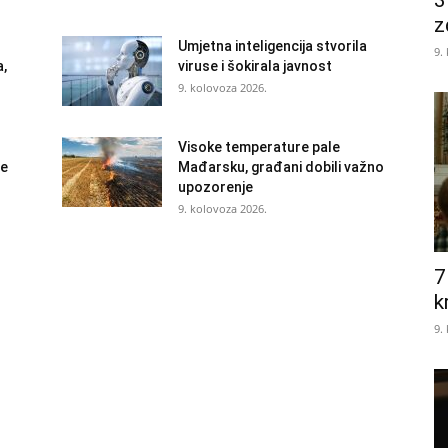
3
z
Umjetna inteligencija stvorila
9.
a,
viruse i šokirala javnost
9. kolovoza 2026.
Visoke temperature pale
je
Mađarsku, građani dobili važno
upozorenje
9. kolovoza 2026.
7
k
9.