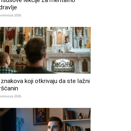
 Isusove lekcije za mentalno
dravlje
 kolovoza 2026.
 znakova koji otkrivaju da ste lažni
ršćanin
 kolovoza 2026.