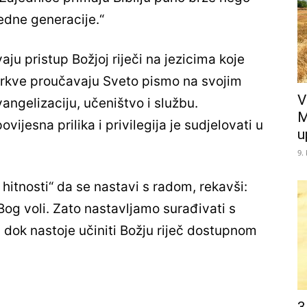
edne generacije.“
vaju pristup Božjoj riječi na jezicima koje
crkve proučavaju Sveto pismo na svojim
V
angelizaciju, učeništvo i službu.
M
ijesna prilika i privilegija je sudjelovati u
u
9.
 hitnosti“ da se nastavi s radom, rekavši:
Bog voli. Zato nastavljamo surađivati ​​s
 dok nastoje učiniti Božju riječ dostupnom