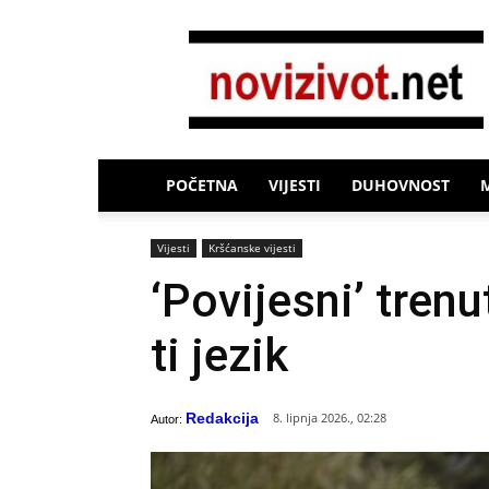
Novi
Život
POČETNA
VIJESTI
DUHOVNOST
Vijesti
Kršćanske vijesti
‘Povijesni’ trenu
ti jezik
Redakcija
8. lipnja 2026., 02:28
Autor: