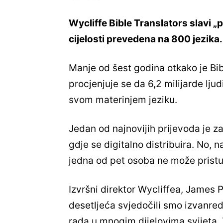
Wycliffe Bible Translators slavi „p
cijelosti prevedena na 800 jezika.
Manje od šest godina otkako je Bib
procjenjuje se da 6,2 milijarde lju
svom materinjem jeziku.
Jedan od najnovijih prijevoda je 
gdje se digitalno distribuira. No, n
jedna od pet osoba ne može pristupi
Izvršni direktor Wycliffea, James Po
desetljeća svjedočili smo izvanre
rada u mnogim dijelovima svijeta.