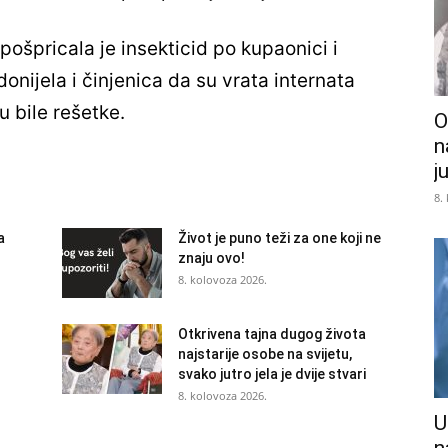
pošpricala je insekticid po kupaonici i
idonijela i činjenica da su vrata internata
u bile rešetke.
O
n
j
8.
a
Život je puno teži za one koji ne
znaju ovo!
8. kolovoza 2026.
Otkrivena tajna dugog života
najstarije osobe na svijetu,
svako jutro jela je dvije stvari
8. kolovoza 2026.
U