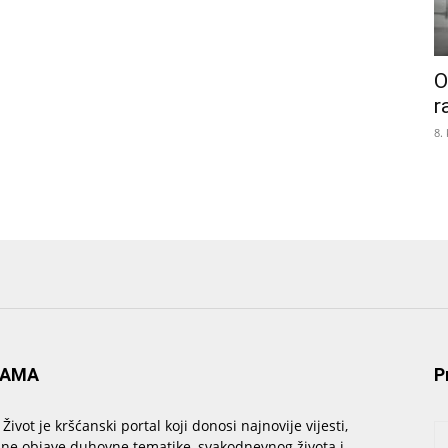
O
r
8.
NAMA
P
 Život je kršćanski portal koji donosi najnovije vijesti,
sne objave duhovne tematike, svakodnevnog života i