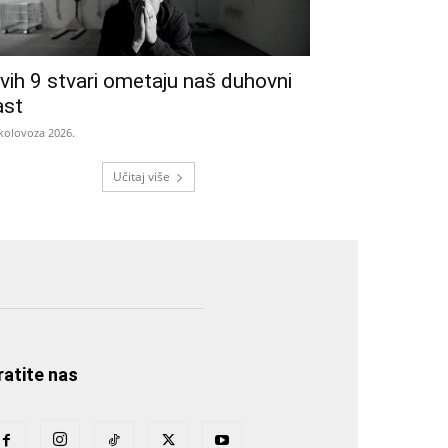
vih 9 stvari ometaju naš duhovni
ast
 kolovoza 2026.
Učitaj više
ratite nas