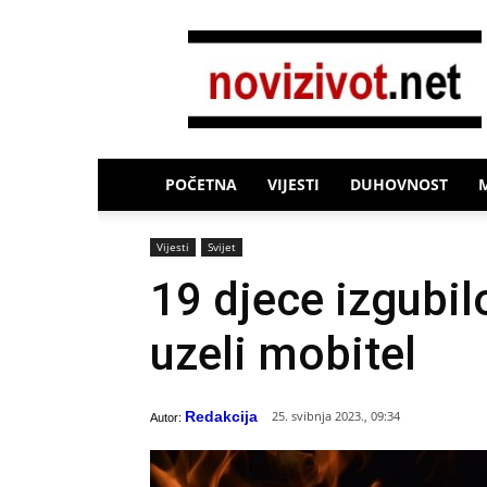
Novi
Život
POČETNA
VIJESTI
DUHOVNOST
Vijesti
Svijet
19 djece izgubilo
uzeli mobitel
Redakcija
25. svibnja 2023., 09:34
Autor: