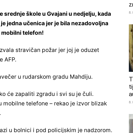
z
8.
ne srednje škole u Gvajani u nedjelju, kada
a je jedna učenica jer je bila nezadovoljna
 mobilni telefon!
vala stravičan požar jer joj je oduzet
je AFP.
navečer u rudarskom gradu Mahdiju.
T
t
a
ko će zapaliti zgradu i svi su je čuli.
8.
mobilne telefone – rekao je izvor blizak
.
zi u bolnici i pod policijskim je nadzorom.