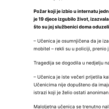
Požar koji je izbio u internatu jed
je 19 djece izgubilo život, izazval
što su joj službenici doma oduzeli
– Učenica je osumnjičena da je izaz
mobitel – rekli su u policiji, prenio 
Tragedija se dogodila u nedjelju 
– Učenica je iste večeri prijetila ka
Učenicima nije dopušteno da imaju 
istrazi koji je želio ostati anoniman
Maloljetna učenica se trenutno nala