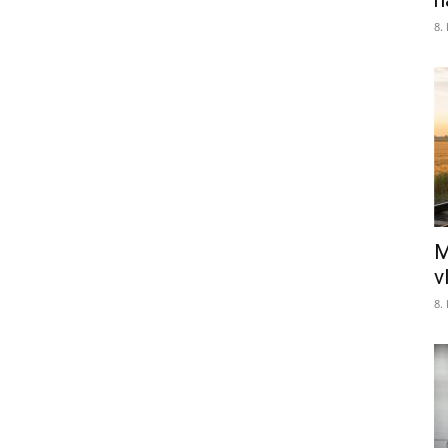
n
8.
M
v
8.