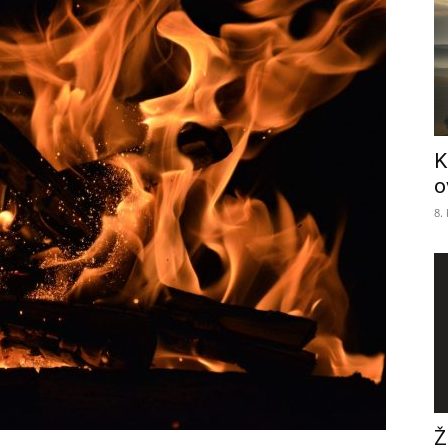
K
o
8.
Ž