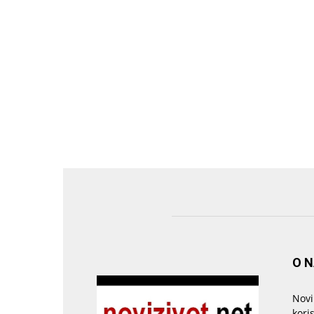
O 
Novi
kori