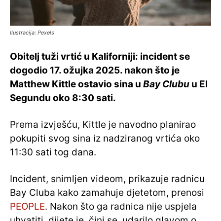
Ilustracija: Pexels
Obitelj tuži vrtić u Kaliforniji: incident se
dogodio 17. ožujka 2025. nakon što je
Matthew Kittle ostavio sina u
Bay Clubu
u El
Segundu oko 8:30 sati.
Prema izvješću, Kittle je navodno planirao
pokupiti svog sina iz nadziranog vrtića oko
11:30 sati tog dana.
Incident, snimljen videom, prikazuje radnicu
Bay Cluba kako zamahuje djetetom, prenosi
PEOPLE
. Nakon što ga radnica nije uspjela
uhvatiti, dijete je, čini se, udarilo glavom o