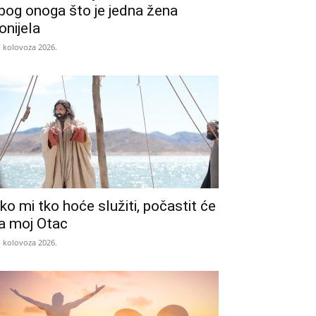
bog onoga što je jedna žena
onijela
. kolovoza 2026.
ko mi tko hoće služiti, počastit će
a moj Otac
. kolovoza 2026.