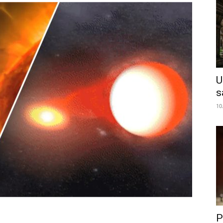
U
s
10
P