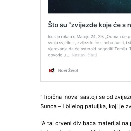
“Tipična ‘nova’ sastoji se od zvij
Sunca – i bijelog patuljka, koji je 
“A taj crveni div baca materijal na