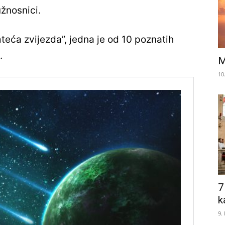
užnosnici.
eća zvijezda”, jedna je od 10 poznatih
.
M
10
7
k
9.