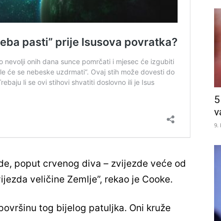
5
v
9.
ezde, poput crvenog diva – zvijezde veće od
zvijezda veličine Zemlje”, rekao je Cooke.
 površinu tog bijelog patuljka. Oni kruže