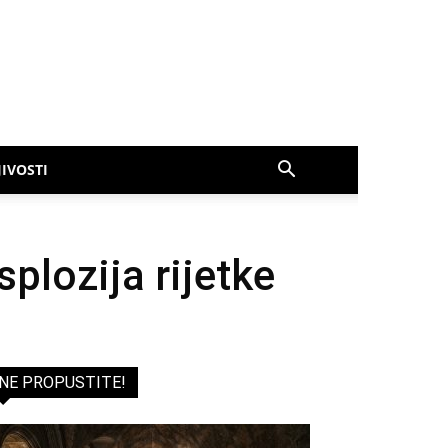
IVOSTI
plozija rijetke
NE PROPUSTITE!