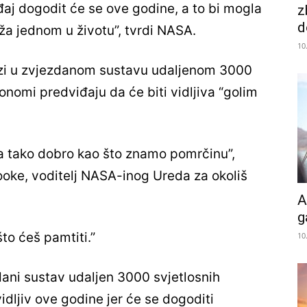
j dogodit će se ove godine, a to bi mogla
z
d
ruža jednom u životu”, tvrdi NASA.
10
alazi u zvjezdanom sustavu udaljenom 3000
onomi predviđaju da će biti vidljiva “golim
a tako dobro kao što znamo pomrčinu”,
Cooke, voditelj NASA-inog Ureda za okoliš
A
g
što ćeš pamtiti.”
10
ani sustav udaljen 3000 svjetlosnih
idljiv ove godine jer će se dogoditi