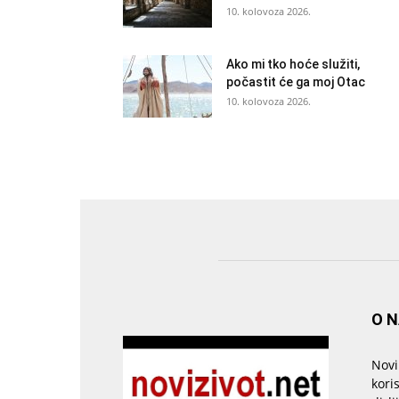
10. kolovoza 2026.
Ako mi tko hoće služiti,
počastit će ga moj Otac
10. kolovoza 2026.
O 
Novi
kori