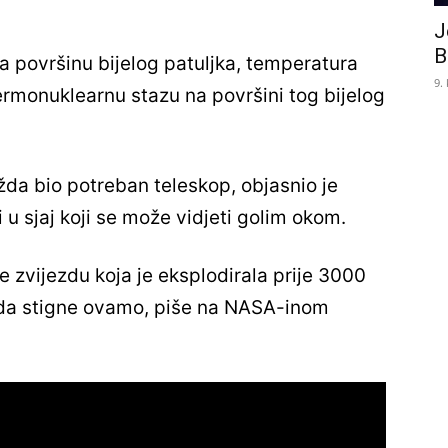
J
B
a površinu bijelog patuljka, temperatura
9.
ermonuklearnu stazu na površini tog bijelog
ožda bio potreban teleskop, objasnio je
 u sjaj koji se može vidjeti golim okom.
 zvijezdu koja je eksplodirala prije 3000
lu da stigne ovamo, piše na NASA-inom