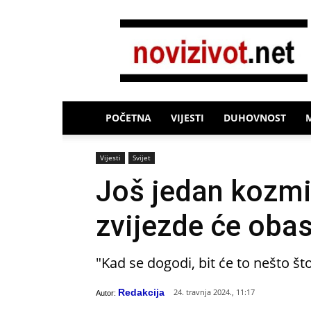
Novi
Život
POČETNA
VIJESTI
DUHOVNOST
Vijesti
Svijet
Još jedan kozmič
zvijezde će obas
"Kad se dogodi, bit će to nešto što
Redakcija
24. travnja 2024., 11:17
Autor: