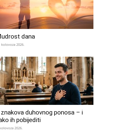
udrost dana
. kolovoza 2026.
 znakova duhovnog ponosa – i
ako ih pobijediti
 kolovoza 2026.