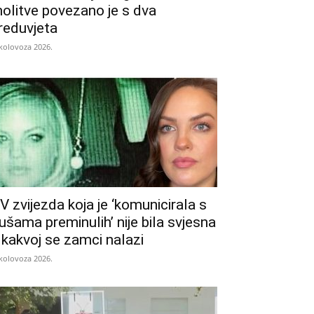
olitve povezano je s dva
reduvjeta
 kolovoza 2026.
V zvijezda koja je ‘komunicirala s
ušama preminulih’ nije bila svjesna
 kakvoj se zamci nalazi
 kolovoza 2026.