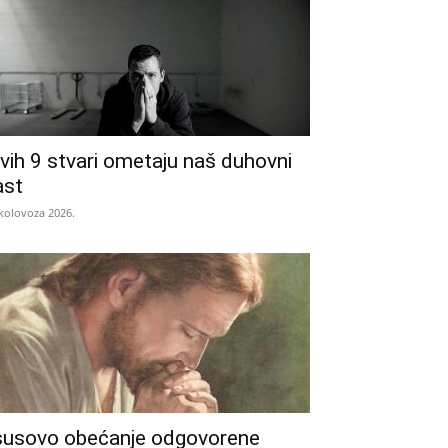
vih 9 stvari ometaju naš duhovni
ast
 kolovoza 2026.
susovo obećanje odgovorene