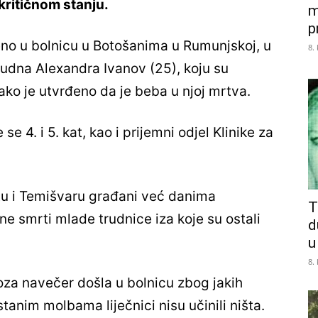
kritičnom stanju.
m
p
eno u bolnicu u Botošanima u Rumunjskoj, u
8.
trudna Alexandra Ivanov (25), koju su
iako je utvrđeno da je beba u njoj mrtva.
e 4. i 5. kat, kao i prijemni odjel Klinike za
tu i Temišvaru građani već danima
T
ne smrti mlade trudnice iza koje su ostali
d
u
8.
oza navečer došla u bolnicu zbog jakih
tanim molbama liječnici nisu učinili ništa.