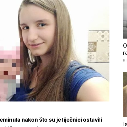
O
r
8.
minula nakon što su je liječnici ostavili
I