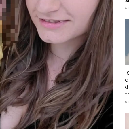
s
8.
I
o
d
tr
8.