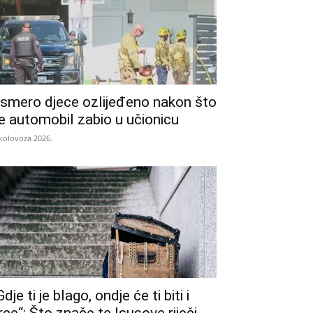
smero djece ozlijeđeno nakon što
e automobil zabio u učionicu
 kolovoza 2026.
Gdje ti je blago, ondje će ti biti i