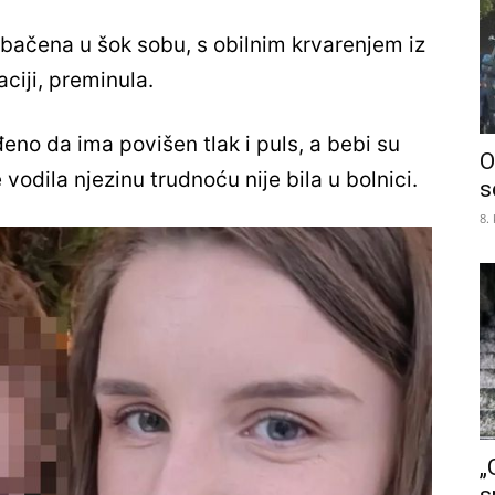
bačena u šok sobu, s obilnim krvarenjem iz
aciji, preminula.
đeno da ima povišen tlak i puls, a bebi su
O
e vodila njezinu trudnoću nije bila u bolnici.
s
8.
„