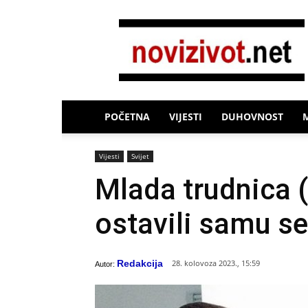
Novi
Život
POČETNA
VIJESTI
DUHOVNOST
Vijesti
Svijet
Mlada trudnica (
ostavili samu s
Redakcija
28. kolovoza 2023., 15:59
Autor: