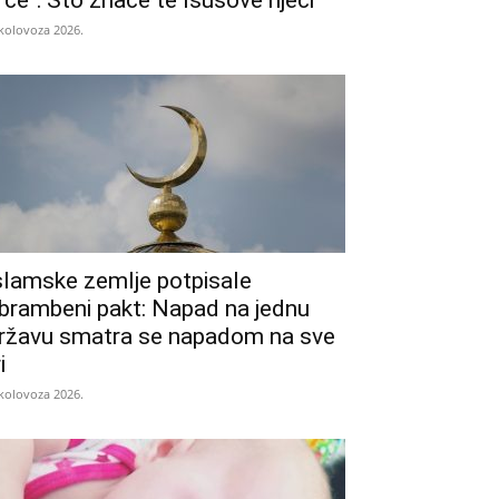
rce“: Što znače te Isusove riječi
 kolovoza 2026.
slamske zemlje potpisale
brambeni pakt: Napad na jednu
ržavu smatra se napadom na sve
i
 kolovoza 2026.