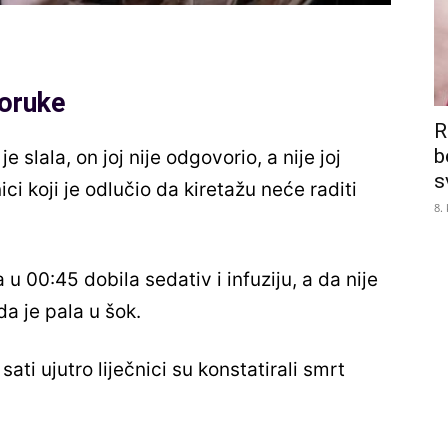
poruke
R
b
slala, on joj nije odgovorio, a nije joj
s
ici koji je odlučio da kiretažu neće raditi
8.
u 00:45 dobila sedativ i infuziju, a da nije
da je pala u šok.
sati ujutro liječnici su konstatirali smrt