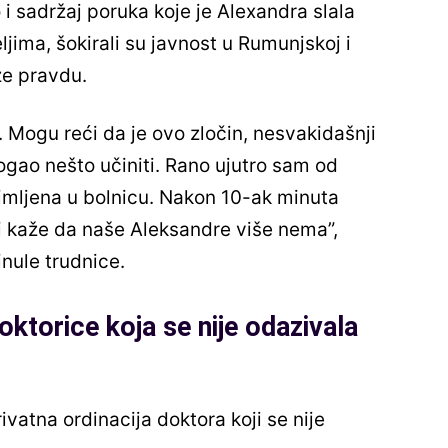
 i sadržaj poruka koje je Alexandra slala
eljima, šokirali su javnost u Rumunjskoj i
že pravdu.
o. Mogu reći da je ovo zločin, nesvakidašnji
gao nešto učiniti. Rano ujutro sam od
rimljena u bolnicu. Nakon 10-ak minuta
kaže da naše Aleksandre više nema”,
inule trudnice.
oktorice koja se nije odazivala
vatna ordinacija doktora koji se nije