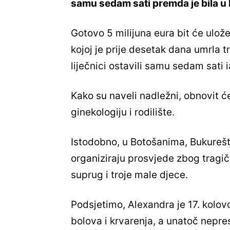
samu sedam sati premda je bila u 
Gotovo 5 milijuna eura bit će ulož
kojoj je prije desetak dana umrla 
liječnici ostavili samu sedam sati 
Kako su naveli nadležni, obnovit će s
ginekologiju i rodilište.
Istodobno, u Botošanima, Bukureš
organiziraju prosvjede zbog tragič
suprug i troje male djece.
Podsjetimo, Alexandra je 17. kolov
bolova i krvarenja, a unatoč nepres