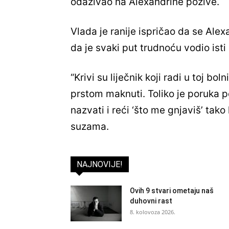
odazivao na Alexandrine pozive.
Vlada je ranije ispričao da se Ale
da je svaki put trudnoću vodio isti
“Krivi su liječnik koji radi u toj boln
prstom maknuti. Toliko je poruka po
nazvati i reći ‘što me gnjaviš’ tako
suzama.
NAJNOVIJE!
Ovih 9 stvari ometaju naš
duhovni rast
8. kolovoza 2026.