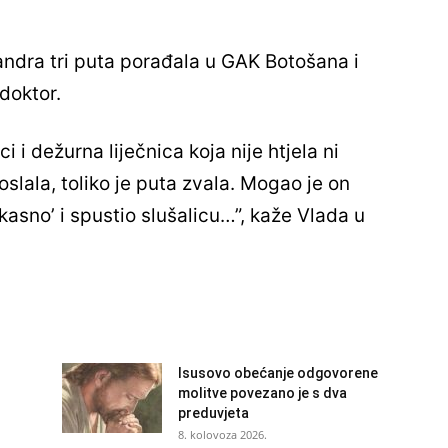
xandra tri puta porađala u GAK Botošana i
 doktor.
ici i dežurna liječnica koja nije htjela ni
slala, toliko je puta zvala. Mogao je on
 kasno’ i spustio slušalicu…”, kaže Vlada u
Isusovo obećanje odgovorene
molitve povezano je s dva
preduvjeta
8. kolovoza 2026.