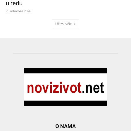
u redu
7. kolovoza 2026.
Učitaj više
O NAMA