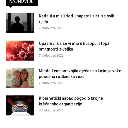
NAJNOVIJE!
Kada ti u misli dođu napasti, sjeti se ovih
riječi
7. kolovoza 2026.
Opasni virus se vratio u Europu, stopa
smrtnosti je velika
7. kolovoza 2026.
Mlada žena posvojila dječaka s kojim je veže
posebna rodbinska veza
7. kolovoza 2026.
Kibernetički napad pogodio brojne
kršćanske organizacije
7. kolovoza 2026.