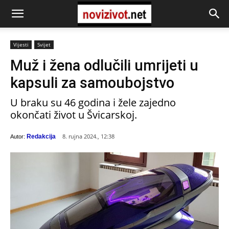
Vijesti
Svijet
Muž i žena odlučili umrijeti u
kapsuli za samoubojstvo
U braku su 46 godina i žele zajedno
okončati život u Švicarskoj.
8. rujna 2024., 12:38
Redakcija
Autor: