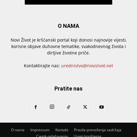
O NAMA
Novi Život je kršćanski portal koji donosi najnovije vijesti,
korisne objave duhovne tematike, svakodnevnog života i
dirljive životne priče.
Kontaktirajte nas:
urednistvo@novizivot.net
Pratite nas
O nama
Impressum
Kontakt
Pravila prenošenja sadržaja
Cjenik oglašavanja
Uvjeti korištenja