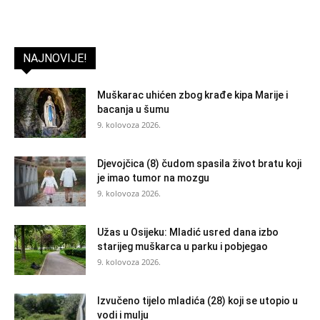
NAJNOVIJE!
Muškarac uhićen zbog krađe kipa Marije i
bacanja u šumu
9. kolovoza 2026.
Djevojčica (8) čudom spasila život bratu koji
je imao tumor na mozgu
9. kolovoza 2026.
Užas u Osijeku: Mladić usred dana izbo
starijeg muškarca u parku i pobjegao
9. kolovoza 2026.
Izvučeno tijelo mladića (28) koji se utopio u
vodi i mulju