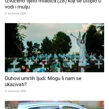
Izvučeno tijelo mladića (28) koji se utopio u
vodi i mulju
9. kolovoza 2026.
Duhovi umrlih ljudi: Mogu li nam se
ukazivati?
9. kolovoza 2026.