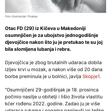
Foto (ilustracija): Pixabay
Otac FD (29) iz Kičeva u Makedoniji
osumnjičen je za ubojstvo jednogodišnje
djevojčice nakon što ju je pretukao te su joj
bila slomljena lubanja i rebra.
Djevojčica je zbog brutalnih udaraca dobila
izljev krvi u mozak, a nakon više od 20 dana
borbe preminula je u bolnici, javlja
Skopje1
.
“Osumnjičeni 29-godišnjak je 18. prosinca
počinio nasilje u obitelji i lišio života vlastitu
kćer rođenu 2022. godine. Zadao ju je više
udaraca rukama i nogama nanijevši joj teške