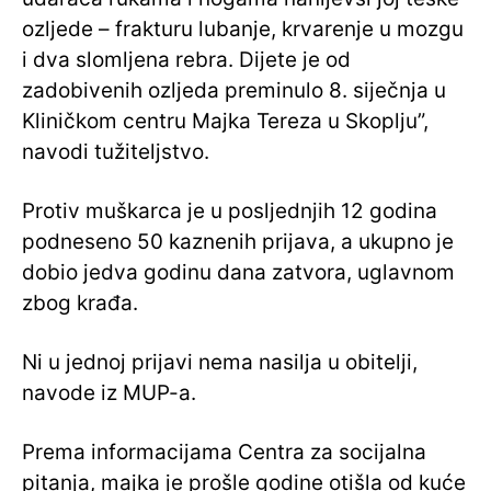
ozljede – frakturu lubanje, krvarenje u mozgu
i dva slomljena rebra. Dijete je od
zadobivenih ozljeda preminulo 8. siječnja u
Kliničkom centru Majka Tereza u Skoplju”,
navodi tužiteljstvo.
Protiv muškarca je u posljednjih 12 godina
podneseno 50 kaznenih prijava, a ukupno je
dobio jedva godinu dana zatvora, uglavnom
zbog krađa.
Ni u jednoj prijavi nema nasilja u obitelji,
navode iz MUP-a.
Prema informacijama Centra za socijalna
pitanja, majka je prošle godine otišla od kuće