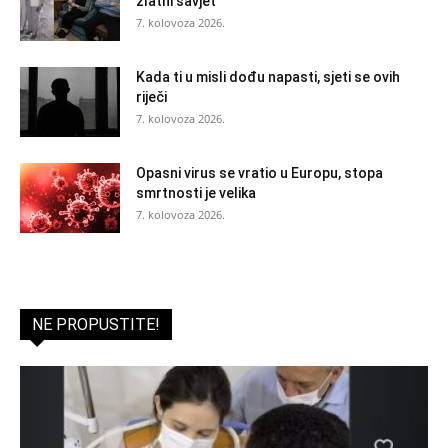
zlatni savjet
7. kolovoza 2026.
Kada ti u misli dođu napasti, sjeti se ovih
riječi
7. kolovoza 2026.
Opasni virus se vratio u Europu, stopa
smrtnosti je velika
7. kolovoza 2026.
NE PROPUSTITE!