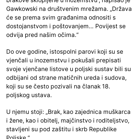
brakove sklopljene u inozemstvu“, napisao je
Gawkowski na društvenim mrežama. „Država
će se prema svim građanima odnositi s
dostojanstvom i poštovanjem… Povijest se
odvija pred našim očima.“
Do ove godine, istospolni parovi koji su se
vjenčali u inozemstvu i pokušali prepisati
svoje vjenčane listove u poljski sustav bili su
odbijani od strane matičnih ureda i sudova,
koji su se često pozivali na članak 18.
poljskog ustava.
U njemu stoji: „Brak, kao zajednica muškarca
i žene, kao i obitelj, majčinstvo i roditeljstvo,
stavljeni su pod zaštitu i skrb Republike
Poljske.“