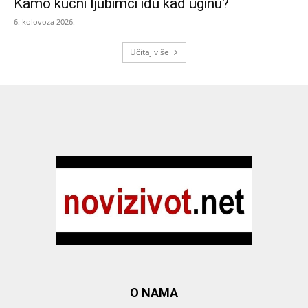
Kamo kućni ljubimci idu kad uginu?
6. kolovoza 2026.
Učitaj više
O NAMA