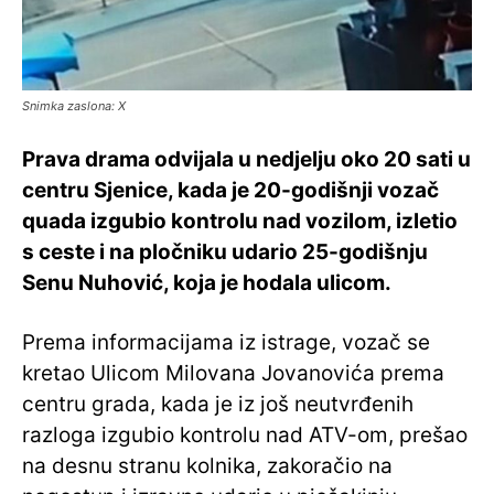
Snimka zaslona: X
Prava drama odvijala u nedjelju oko 20 sati u
centru Sjenice, kada je 20-godišnji vozač
quada izgubio kontrolu nad vozilom, izletio
s ceste i na pločniku udario 25-godišnju
Senu Nuhović, koja je hodala ulicom.
Prema informacijama iz istrage, vozač se
kretao Ulicom Milovana Jovanovića prema
centru grada, kada je iz još neutvrđenih
razloga izgubio kontrolu nad ATV-om, prešao
na desnu stranu kolnika, zakoračio na