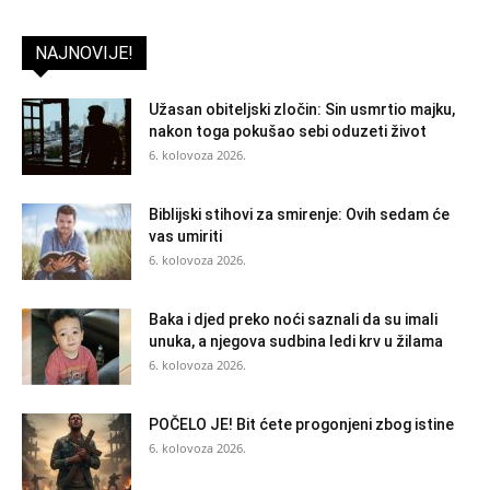
NAJNOVIJE!
Užasan obiteljski zločin: Sin usmrtio majku,
nakon toga pokušao sebi oduzeti život
6. kolovoza 2026.
Biblijski stihovi za smirenje: Ovih sedam će
vas umiriti
6. kolovoza 2026.
Baka i djed preko noći saznali da su imali
unuka, a njegova sudbina ledi krv u žilama
6. kolovoza 2026.
POČELO JE! Bit ćete progonjeni zbog istine
6. kolovoza 2026.