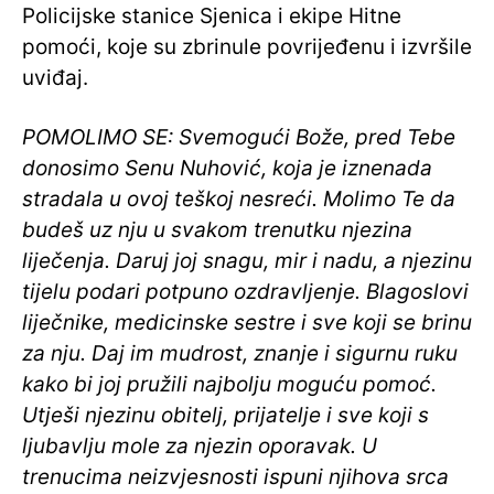
Policijske stanice Sjenica i ekipe Hitne
pomoći, koje su zbrinule povrijeđenu i izvršile
uviđaj.
POMOLIMO SE: Svemogući Bože, pred Tebe
donosimo Senu Nuhović, koja je iznenada
stradala u ovoj teškoj nesreći. Molimo Te da
budeš uz nju u svakom trenutku njezina
liječenja. Daruj joj snagu, mir i nadu, a njezinu
tijelu podari potpuno ozdravljenje. Blagoslovi
liječnike, medicinske sestre i sve koji se brinu
za nju. Daj im mudrost, znanje i sigurnu ruku
kako bi joj pružili najbolju moguću pomoć.
Utješi njezinu obitelj, prijatelje i sve koji s
ljubavlju mole za njezin oporavak. U
trenucima neizvjesnosti ispuni njihova srca