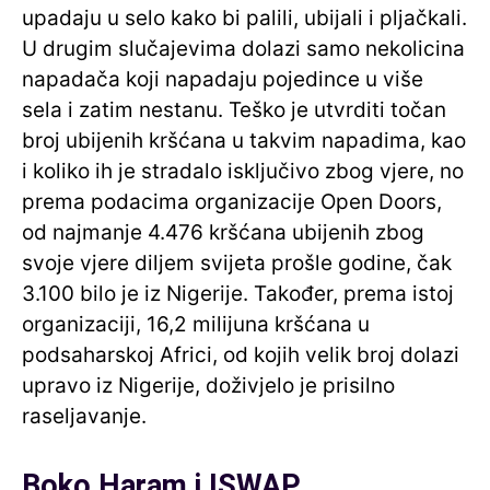
upadaju u selo kako bi palili, ubijali i pljačkali.
U drugim slučajevima dolazi samo nekolicina
napadača koji napadaju pojedince u više
sela i zatim nestanu. Teško je utvrditi točan
broj ubijenih kršćana u takvim napadima, kao
i koliko ih je stradalo isključivo zbog vjere, no
prema podacima organizacije Open Doors,
od najmanje 4.476 kršćana ubijenih zbog
svoje vjere diljem svijeta prošle godine, čak
3.100 bilo je iz Nigerije. Također, prema istoj
organizaciji, 16,2 milijuna kršćana u
podsaharskoj Africi, od kojih velik broj dolazi
upravo iz Nigerije, doživjelo je prisilno
raseljavanje.
Boko Haram i ISWAP