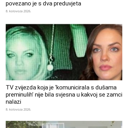
povezano je s dva preduvjeta
8. kolovoza 2026.
TV zvijezda koja je ‘komunicirala s dušama
preminulih’ nije bila svjesna u kakvoj se zamci
nalazi
8. kolovoza 2026.