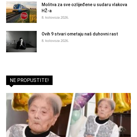
Molitva za sve ozlijeđene u sudaru vlakova
HŽ-a
8. kolovoza 2026.
Ovih 9 stvari ometaju naš duhovni rast
8. kolovoza 2026.
NE PROPUSTITE!