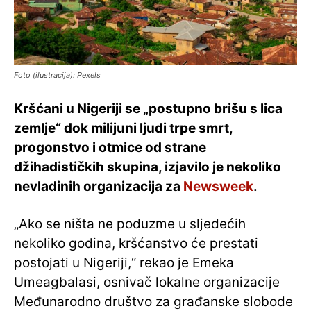
Foto (ilustracija): Pexels
Kršćani u Nigeriji se „postupno brišu s lica
zemlje“ dok milijuni ljudi trpe smrt,
progonstvo i otmice od strane
džihadističkih skupina, izjavilo je nekoliko
nevladinih organizacija za
Newsweek
.
„Ako se ništa ne poduzme u sljedećih
nekoliko godina, kršćanstvo će prestati
postojati u Nigeriji,“ rekao je Emeka
Umeagbalasi, osnivač lokalne organizacije
Međunarodno društvo za građanske slobode