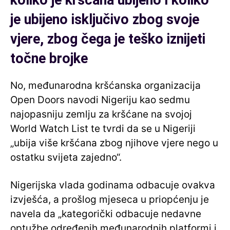
koliko je kršćana ubijeno i koliko
je ubijeno isključivo zbog svoje
vjere, zbog čega je teško iznijeti
točne brojke
No, međunarodna kršćanska organizacija
Open Doors navodi Nigeriju kao sedmu
najopasniju zemlju za kršćane na svojoj
World Watch List te tvrdi da se u Nigeriji
„ubija više kršćana zbog njihove vjere nego u
ostatku svijeta zajedno“.
Nigerijska vlada godinama odbacuje ovakva
izvješća, a prošlog mjeseca u priopćenju je
navela da „kategorički odbacuje nedavne
optužbe određenih međunarodnih platformi i