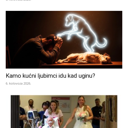
Kamo kućni ljubimci idu kad uginu?
6. kolovoza 2026.