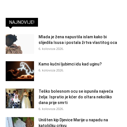
NAJNOVIJE!
Mlada je žena napustila islam kako bi
slijedila Isusa i postala žrtva vlastitog oca
6. kolovoza 2026.
Kamo kućni ljubimci idu kad uginu?
6. kolovoza 2026.
Teško bolesnom ocu se ispunila najveća
želja: Ispratio je kćer do oltara nekoliko
dana prije smrti
6. kolovoza 2026.
Uništen kip Djevice Marije u napadu na
katoličku crkvu