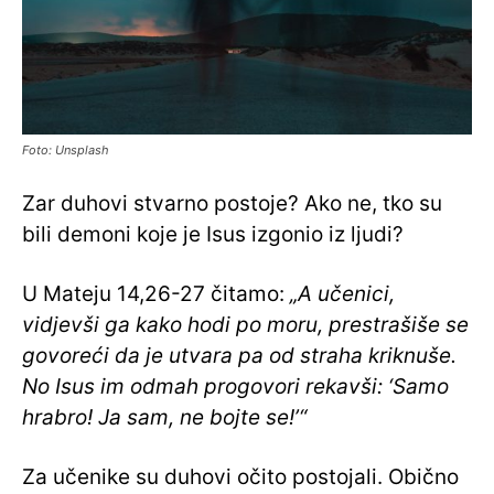
Foto: Unsplash
Zar duhovi stvarno postoje? Ako ne, tko su
bili demoni koje je Isus izgonio iz ljudi?
U Mateju 14,26-27 čitamo:
„A učenici,
vidjevši ga kako hodi po moru, prestrašiše se
govoreći da je utvara pa od straha kriknuše.
No Isus im odmah progovori rekavši: ‘Samo
hrabro! Ja sam, ne bojte se!’“
Za učenike su duhovi očito postojali. Obično