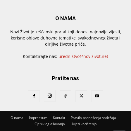
O NAMA
Novi Život je kršćanski portal koji donosi najnovije vijesti,
korisne objave duhovne tematike, svakodnevnog života i
dirljive životne priče.
Kontaktirajte nas:
urednistvo@novizivot.net
Pratite nas
O nama
Impressum
Kontakt
Pravila prenošenja sadržaja
Cjenik oglašavanja
Uvjeti korištenja