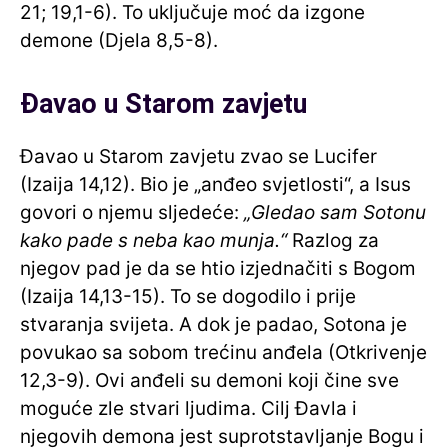
21; 19,1-6). To uključuje moć da izgone
demone (Djela 8,5-8).
Đavao u Starom zavjetu
Đavao u Starom zavjetu zvao se Lucifer
(Izaija 14,12). Bio je „anđeo svjetlosti“, a Isus
govori o njemu sljedeće:
„Gledao sam Sotonu
kako pade s neba kao munja.“
Razlog za
njegov pad je da se htio izjednačiti s Bogom
(Izaija 14,13-15). To se dogodilo i prije
stvaranja svijeta. A dok je padao, Sotona je
povukao sa sobom trećinu anđela (Otkrivenje
12,3-9). Ovi anđeli su demoni koji čine sve
moguće zle stvari ljudima. Cilj Đavla i
njegovih demona jest suprotstavljanje Bogu i