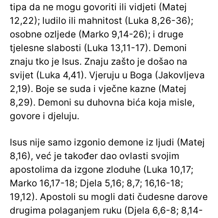
tipa da ne mogu govoriti ili vidjeti (Matej
12,22); ludilo ili mahnitost (Luka 8,26-36);
osobne ozljede (Marko 9,14-26); i druge
tjelesne slabosti (Luka 13,11-17). Demoni
znaju tko je Isus. Znaju zašto je došao na
svijet (Luka 4,41). Vjeruju u Boga (Jakovljeva
2,19). Boje se suda i vječne kazne (Matej
8,29). Demoni su duhovna bića koja misle,
govore i djeluju.
Isus nije samo izgonio demone iz ljudi (Matej
8,16), već je također dao ovlasti svojim
apostolima da izgone zloduhe (Luka 10,17;
Marko 16,17-18; Djela 5,16; 8,7; 16,16-18;
19,12). Apostoli su mogli dati čudesne darove
drugima polaganjem ruku (Djela 6,6-8; 8,14-